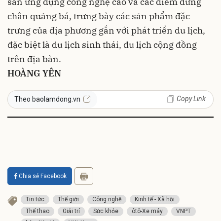
sản ứng dụng công nghệ cao và các điểm dừng
chân quảng bá, trưng bày các sản phẩm đặc
trưng của địa phương gắn với phát triển du lịch,
đặc biệt là du lịch sinh thái, du lịch cộng đồng
trên địa bàn.
HOÀNG YÊN
Copy Link
Theo baolamdong.vn
Chia sẻ Facebook
Tin tức
Thế giới
Công nghệ
Kinh tế - Xã hội
Thể thao
Giải trí
Sức khỏe
ôtô-Xe máy
VNPT