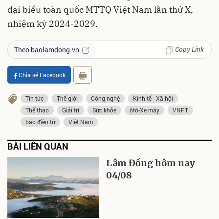
đại biểu toàn quốc MTTQ Việt Nam lần thứ X,
nhiệm kỳ 2024-2029.
Copy Link
Theo baolamdong.vn
Chia sẻ Facebook
Tin tức
Thế giới
Công nghệ
Kinh tế - Xã hội
Thể thao
Giải trí
Sức khỏe
ôtô-Xe máy
VNPT
báo điện tử
Việt Nam
BÀI LIÊN QUAN
Lâm Đồng hôm nay
04/08