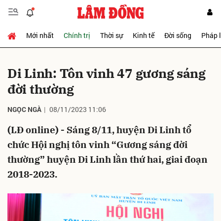
Mới nhất
Chính trị
Thời sự
Kinh tế
Đời sống
Pháp 
Gửi bình luận
Di Linh: Tôn vinh 47 gương sáng
đời thường
NGỌC NGÀ
08/11/2023 11:06
(LĐ online) - Sáng 8/11, huyện Di Linh tổ
chức Hội nghị tôn vinh “Gương sáng đời
Hủy
Gửi
thường” huyện Di Linh lần thứ hai, giai đoạn
2018-2023.