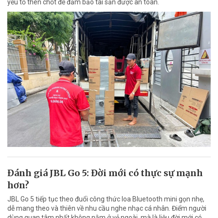
yếu tố then chốt để đảm bảo tài sản được an toàn.
Đánh giá JBL Go 5: Đời mới có thực sự mạnh
hơn?
JBL Go 5 tiếp tục theo đuổi công thức loa Bluetooth mini gọn nhẹ,
dễ mang theo và thiên về nhu cầu nghe nhạc cá nhân. Điểm người
dùng quan tâm nhất không nằm ở vẻ ngoài, mà là liệu đời mới có