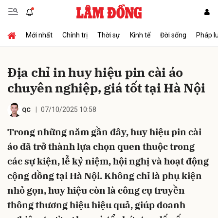
Mới nhất
Chính trị
Thời sự
Kinh tế
Đời sống
Pháp l
Gửi bình luận
Địa chỉ in huy hiệu pin cài áo
chuyên nghiệp, giá tốt tại Hà Nội
07/10/2025 10:58
QC
Trong những năm gần đây, huy hiệu pin cài
áo đã trở thành lựa chọn quen thuộc trong
Hủy
Gửi
các sự kiện, lễ kỷ niệm, hội nghị và hoạt động
cộng đồng tại Hà Nội. Không chỉ là phụ kiện
nhỏ gọn, huy hiệu còn là công cụ truyền
thông thương hiệu hiệu quả, giúp doanh