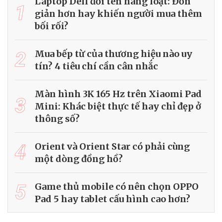
Laptop Dell đổi tên hàng loạt: Đơn
1
giản hơn hay khiến người mua thêm
bối rối?
2
Mua bếp từ của thương hiệu nào uy
tín? 4 tiêu chí cần cân nhắc
Màn hình 3K 165 Hz trên Xiaomi Pad
3
Mini: Khác biệt thực tế hay chỉ đẹp ở
thông số?
4
Orient và Orient Star có phải cùng
một dòng đồng hồ?
5
Game thủ mobile có nên chọn OPPO
Pad 5 hay tablet cấu hình cao hơn?