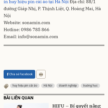
in huy hiệu pin cài áo tại Hà Nội
Địa chỉ: 88/1
đường Giáp Nhị, P. Thịnh Liệt, Q. Hoàng Mai, Hà
Nội
Website: sonamin.com
Hotline: 0986 785 866
Email:
info@sonamin.com
Chia sẻ Facebook
huy hiệu pin cài áo
Hà Nội
doanh nghiệp
trường học
BÀI LIÊN QUAN
HIFU – Bí quyết nâng