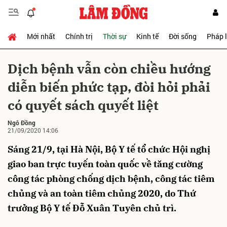
Mới nhất
Chính trị
Thời sự
Kinh tế
Đời sống
Pháp 
Gửi bình luận
Dịch bệnh vẫn còn chiều hướng
diễn biến phức tạp, đòi hỏi phải
có quyết sách quyết liệt
Ngô Đồng
21/09/2020 14:06
Sáng 21/9, tại Hà Nội, Bộ Y tế tổ chức Hội nghị
Hủy
Gửi
giao ban trực tuyến toàn quốc về tăng cường
công tác phòng chống dịch bệnh, công tác tiêm
chủng và an toàn tiêm chủng 2020, do Thứ
trưởng Bộ Y tế Đỗ Xuân Tuyên chủ trì.