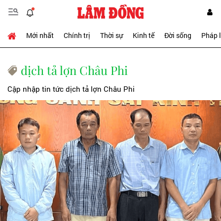
Mới nhất
Chính trị
Thời sự
Kinh tế
Đời sống
Pháp 
dịch tả lợn Châu Phi
Cập nhập tin tức dịch tả lợn Châu Phi