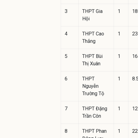
3
THPT Gia
1
18
Hội
4
THPT Cao
1
23
Thắng
5
THPT Bùi
1
16
Thị Xuân
6
THPT
1
8.
Nguyễn
Trường Tộ
7
THPT Đặng
1
12
Trần Côn
8
THPT Phan
1
22