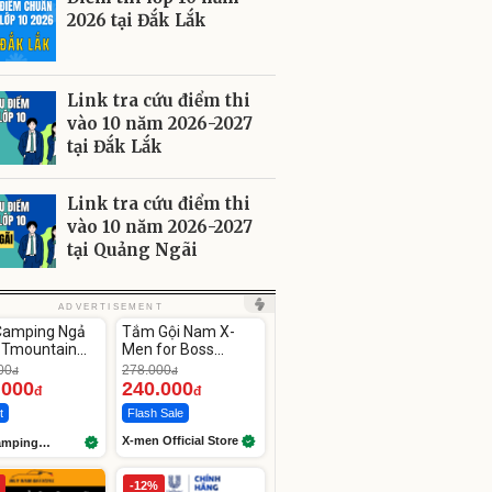
2026 tại Đắk Lắk
Link tra cứu điểm thi
vào 10 năm 2026-2027
tại Đắk Lắk
Link tra cứu điểm thi
vào 10 năm 2026-2027
tại Quảng Ngãi
ute
Unmute
ADVERTISEMENT
Camping Ngả
Tắm Gội Nam X-
-13%
 Tmountain
Men for Boss
Gọn
Intense 850g/
00
278.000
đ
đ
Legend 830g
.000
240.000
đ
đ
t
Flash Sale
X-men Official Store
amping
ore99
-12%