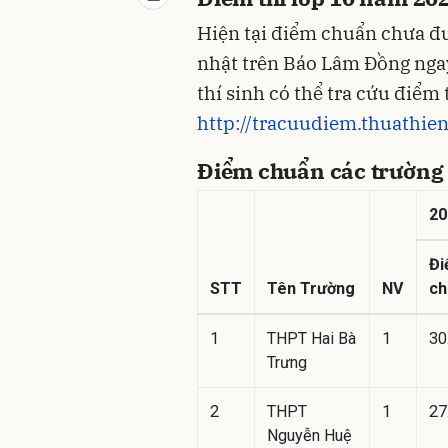
Hiện tại điểm chuẩn chưa đư
nhật trên Báo Lâm Đồng ngay
thí sinh có thể tra cứu điểm t
http://tracuudiem.thuathie
Điểm chuẩn các trường 
20
Đi
STT
Tên Trường
NV
ch
1
THPT Hai Bà
1
30
Trưng
2
THPT
1
27
Nguyễn Huệ