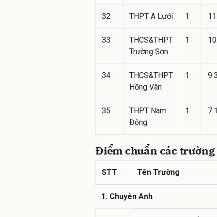
32
THPT A Lưới
1
11
33
THCS&THPT
1
10
Trường Sơn
34
THCS&THPT
1
9.
Hồng Vân
35
THPT Nam
1
7.
Đông
Điểm chuẩn các trường 
STT
Tên Trường
1. Chuyên Anh