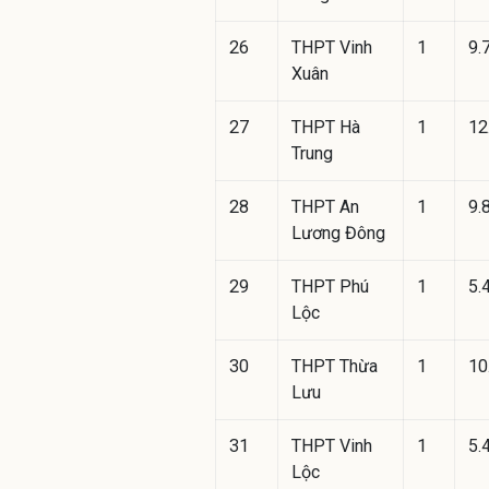
26
THPT Vinh
1
9.
Xuân
27
THPT Hà
1
12
Trung
28
THPT An
1
9.
Lương Đông
29
THPT Phú
1
5.
Lộc
30
THPT Thừa
1
10
Lưu
31
THPT Vinh
1
5.
Lộc