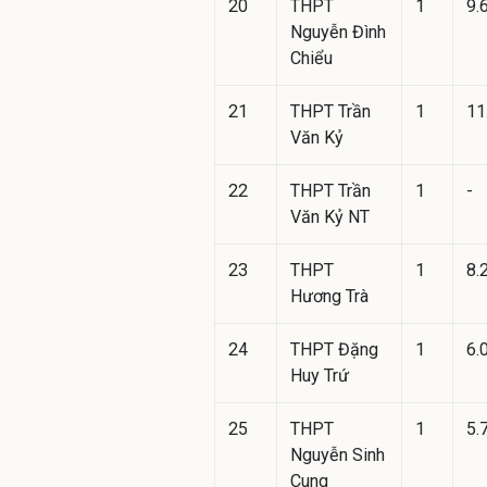
20
THPT
1
9.
Nguyễn Đình
Chiểu
21
THPT Trần
1
11
Văn Kỷ
22
THPT Trần
1
-
Văn Kỷ NT
23
THPT
1
8.
Hương Trà
24
THPT Đặng
1
6.
Huy Trứ
25
THPT
1
5.
Nguyễn Sinh
Cung