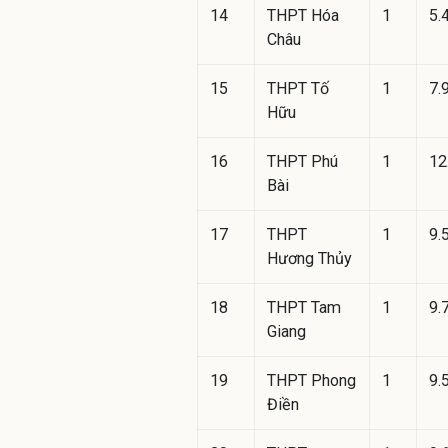
14
THPT Hóa
1
5.
Châu
15
THPT Tố
1
7.
Hữu
16
THPT Phú
1
12
Bài
17
THPT
1
9.
Hương Thủy
18
THPT Tam
1
9.
Giang
19
THPT Phong
1
9.
Điền