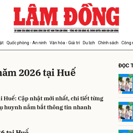
bình luận
ật
Quốc phòng - An ninh
Văn hóa - Giải trí
Du lịch
Chính sách
Công 
ĐỌC T
 năm 2026 tại Huế
i Huế: Cập nhật mới nhất, chi tiết từng
Hủy
G
hụ huynh nắm bắt thông tin nhanh
6 tại Huế