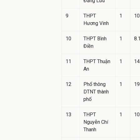
Đăng Lưu
9
THPT
1
10
Hương Vinh
10
THPT Bình
1
8.
Điền
11
THPT Thuận
1
14
An
12
Phổ thông
1
19
DTNT thành
phố
13
THPT
1
10
Nguyễn Chí
Thanh