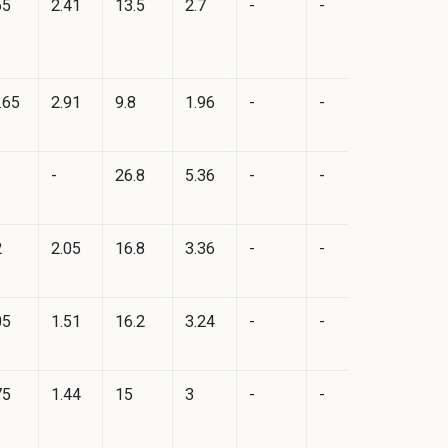
65
2.41
13.5
2.7
-
-
.65
2.91
9.8
1.96
-
-
-
26.8
5.36
-
-
2
2.05
16.8
3.36
-
-
05
1.51
16.2
3.24
-
-
75
1.44
15
3
-
-