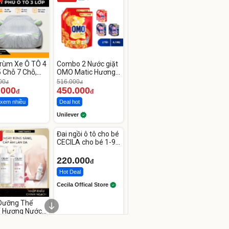
Trùm Xe Ô TÔ 4
Combo 2 Nước giặt
 Chỗ 7 Chỗ,
OMO Matic Hương
Tải
Nước Hoa Comfort
00
516.000
đ
đ
4.1KG
.000
450.000
đ
đ
xem nhiều
Deal hot
Unilever
Unmute
Đai ngồi ô tô cho bé
CECILA cho bé 1-9
tuổi
220.000
đ
Hot Deal
Cecila Offical Store
Dưỡng Thể
 Hương Nước
Dưỡng Ẩm
00
đ
ên Sâu