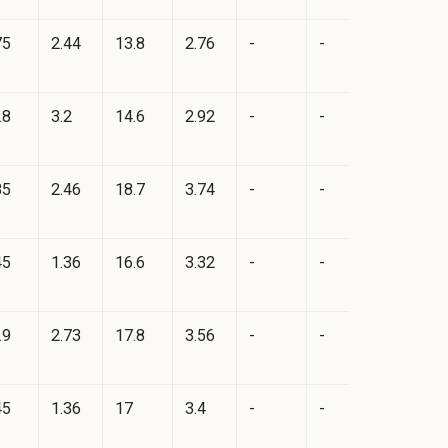
75
2.44
13.8
2.76
-
-
.8
3.2
14.6
2.92
-
-
85
2.46
18.7
3.74
-
-
45
1.36
16.6
3.32
-
-
.9
2.73
17.8
3.56
-
-
45
1.36
17
3.4
-
-