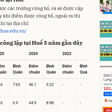
ợc các trường công bố, và sẽ được cập
 khi điểm được công bố, ngoài ra thì
hi tại địa chỉ:
nhue.edu.vn/
công lập tại Huế 3 năm gần đây
25
2024
2023
ểm
Bình
Điểm
Bình
Điểm
Bình
Unm
uẩn
Quân
chuẩn
Quân
chuẩn
Quân
Ghế 
-49%
Lưng
Gấp 
.6
7.65
46.1
9.22
-
-
199.0
101
Giá tố
C
.6
6.9
44.9
8.98
-
-
St
-20%