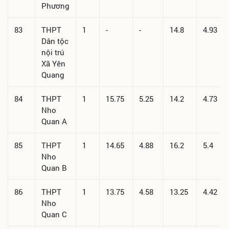
Phương
83
THPT
1
-
-
14.8
4.93
Dân tộc
nội trú
Xã Yên
Quang
84
THPT
1
15.75
5.25
14.2
4.73
Nho
Quan A
85
THPT
1
14.65
4.88
16.2
5.4
Nho
Quan B
86
THPT
1
13.75
4.58
13.25
4.42
Nho
Quan C