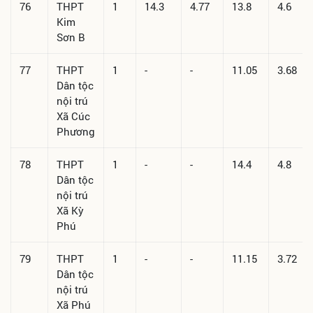
76
THPT
1
14.3
4.77
13.8
4.6
Kim
Sơn B
77
THPT
1
-
-
11.05
3.68
Dân tộc
nội trú
Xã Cúc
Phương
78
THPT
1
-
-
14.4
4.8
Dân tộc
nội trú
Xã Kỳ
Phú
79
THPT
1
-
-
11.15
3.72
Dân tộc
nội trú
Xã Phú