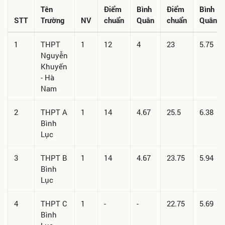
Tên
Điểm
Bình
Điểm
Bình
STT
Trường
NV
chuẩn
Quân
chuẩn
Quân
1
THPT
1
12
4
23
5.75
Nguyễn
Khuyến
- Hà
Nam
2
THPT A
1
14
4.67
25.5
6.38
Bình
Lục
3
THPT B
1
14
4.67
23.75
5.94
Bình
Lục
4
THPT C
1
-
-
22.75
5.69
Bình