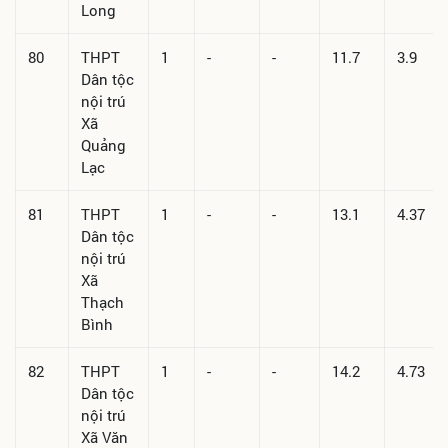
Long
80
THPT
1
-
-
11.7
3.9
Dân tộc
nội trú
Xã
Quảng
Lạc
81
THPT
1
-
-
13.1
4.37
Dân tộc
nội trú
Xã
Thạch
Bình
82
THPT
1
-
-
14.2
4.73
Dân tộc
nội trú
Xã Văn