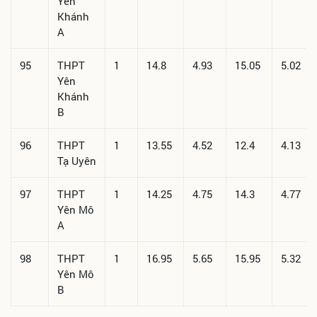
Yên
Khánh
A
95
THPT
1
14.8
4.93
15.05
5.02
Yên
Khánh
B
96
THPT
1
13.55
4.52
12.4
4.13
Tạ Uyên
97
THPT
1
14.25
4.75
14.3
4.77
Yên Mô
A
98
THPT
1
16.95
5.65
15.95
5.32
Yên Mô
B