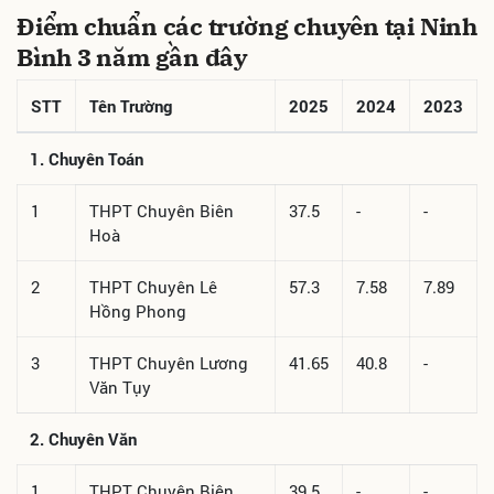
Điểm chuẩn các trường chuyên tại Ninh
Bình 3 năm gần đây
STT
Tên Trường
2025
2024
2023
1. Chuyên Toán
1
THPT Chuyên Biên
37.5
-
-
Hoà
2
THPT Chuyên Lê
57.3
7.58
7.89
Hồng Phong
3
THPT Chuyên Lương
41.65
40.8
-
Văn Tụy
2. Chuyên Văn
1
THPT Chuyên Biên
39.5
-
-