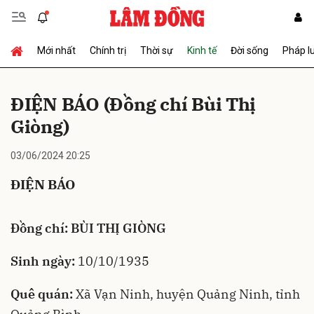
Mới nhất
Chính trị
Thời sự
Kinh tế
Đời sống
Pháp l
Gửi bình luận
ĐIỆN BÁO (Đồng chí Bùi Thị
Giòng)
03/06/2024 20:25
ĐIỆN BÁO
Hủy
Gửi
Đồng chí: BÙI THỊ GIÒNG
Sinh ngày:
10/10/1935
Quê quán:
Xã Vạn Ninh, huyện Quảng Ninh, tỉnh