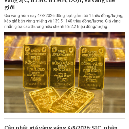
vàng SJC, BTMC BTMH, DOJI, và vàng thế
giới
Giá vàng hôm nay 4/8/2026 đồng loạt giảm tới 1 triệu đồng/lượng,
kéo giá bán vàng miếng về 139,5–140 triệu đồng/lượng. Giá vàng
nhẫn giữa các thương hiệu chênh tới 2,2 triệu đồng/lượng.
Cập nhật giá vàng sáng 4/8/2026: SJC, nhẫn