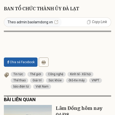
BAN TỔ CHỨC THÀNH ỦY ĐÀ LẠT
Copy Link
Theo admin.baolamdong.vn
Chia sẻ Facebook
Tin tức
Thế giới
Công nghệ
Kinh tế - Xã hội
Thể thao
Giải trí
Sức khỏe
ôtô-Xe máy
VNPT
báo điện tử
Việt Nam
BÀI LIÊN QUAN
Lâm Đồng hôm nay
04/08