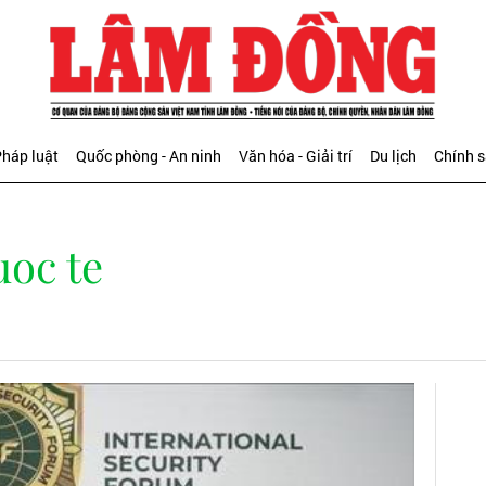
háp luật
Quốc phòng - An ninh
Văn hóa - Giải trí
Du lịch
Chính 
uoc te