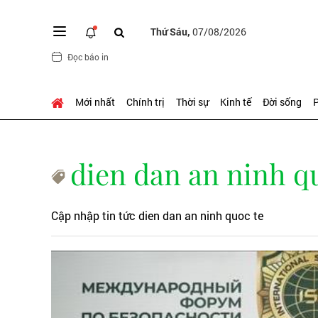
Thứ Sáu,
07/08/2026
Đọc báo in
Mới nhất
Chính trị
Thời sự
Kinh tế
Đời sống
P
dien dan an ninh q
Cập nhập tin tức dien dan an ninh quoc te