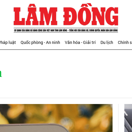
háp luật
Quốc phòng - An ninh
Văn hóa - Giải trí
Du lịch
Chính 
h