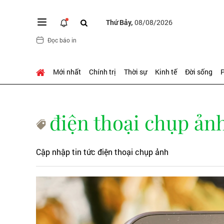
Thứ Bảy,
08/08/2026
Đọc báo in
Mới nhất
Chính trị
Thời sự
Kinh tế
Đời sống
P
điện thoại chụp ản
Cập nhập tin tức điện thoại chụp ảnh