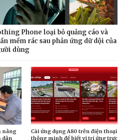
thing Phone loại bỏ quảng cáo và
ần mềm rác sau phản ứng dữ dội của
ười dùng
h nâng
Cài ứng dụng A80 trên điện thoại
n dân
thông minh để biết vị trí ứng trực