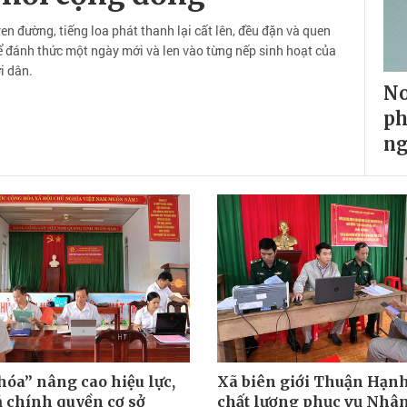
 đường, tiếng loa phát thanh lại cất lên, đều đặn và quen
 đánh thức một ngày mới và len vào từng nếp sinh hoạt của
i dân.
No
ph
ng
hóa” nâng cao hiệu lực,
Xã biên giới Thuận Hạn
ả chính quyền cơ sở
chất lượng phục vụ Nhâ