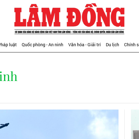
háp luật
Quốc phòng - An ninh
Văn hóa - Giải trí
Du lịch
Chính 
inh