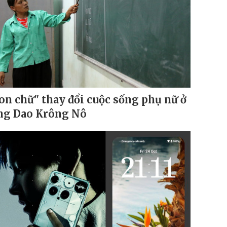
on chữ" thay đổi cuộc sống phụ nữ ở
ng Dao Krông Nô