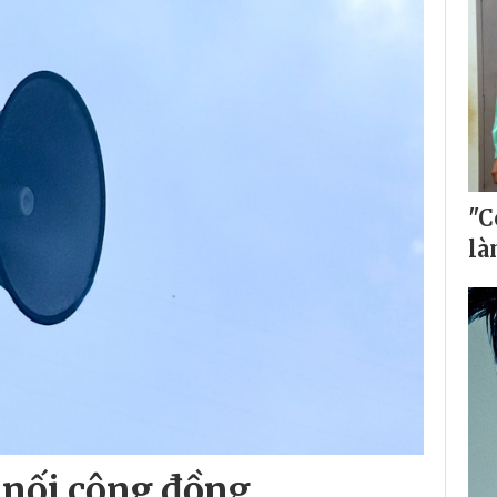
"C
là
 nối cộng đồng