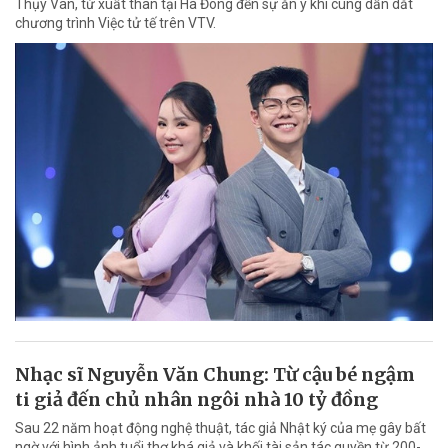
Thụy Vân, từ xuất thân tại Hà Đông đến sự ăn ý khi cùng dẫn dắt
chương trình Việc tử tế trên VTV.
Nhạc sĩ Nguyễn Văn Chung: Từ cậu bé ngậm
ti giả đến chủ nhân ngôi nhà 10 tỷ đồng
Sau 22 năm hoạt động nghệ thuật, tác giả Nhật ký của mẹ gây bất
ngờ với hình ảnh tuổi thơ khá giả và khối tài sản tác quyền từ 200-