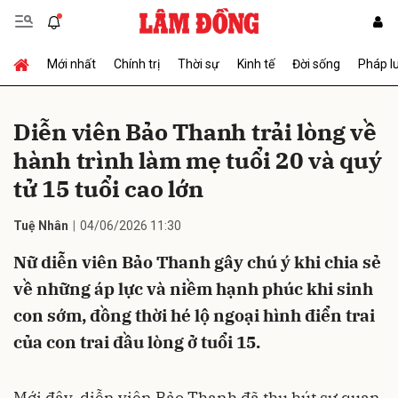
Mới nhất
Chính trị
Thời sự
Kinh tế
Đời sống
Pháp l
Gửi bình luận
Diễn viên Bảo Thanh trải lòng về
hành trình làm mẹ tuổi 20 và quý
tử 15 tuổi cao lớn
Tuệ Nhân
04/06/2026 11:30
Nữ diễn viên Bảo Thanh gây chú ý khi chia sẻ
Hủy
Gửi
về những áp lực và niềm hạnh phúc khi sinh
con sớm, đồng thời hé lộ ngoại hình điển trai
của con trai đầu lòng ở tuổi 15.
Mới đây, diễn viên Bảo Thanh đã thu hút sự quan