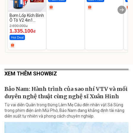
Bơm Lốp Kích Bình
Ô Tô V2 4in1
MEDICAR –
2.690.000
đ
12.000mAh
1.335.100
đ
Hot Deal
XEM THÊM SHOWBIZ
Bảo Nam: Hành trình của sao nhí VTV và mối
duyên nghệ thuật cùng nghệ sĩ Xuân Hinh
Từ vai diễn Quân trong Đừng Làm Mẹ Cáu đến nhân vật Sá Sùng
trong phim điện ảnh Mùi Phở, Bảo Nam đang khẳng định tài năng
diễn xuất tự nhiên và phong cách chuyên nghiệp.