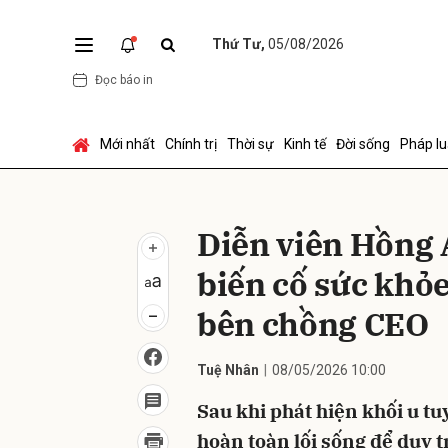
Thứ Tư,
05/08/2026
Đọc báo in
Gửi 
Mới nhất
Chính trị
Thời sự
Kinh tế
Đời sống
Pháp lu
Diễn viên Hồng 
biến cố sức khỏ
bên chồng CEO
Tuệ Nhân
08/05/2026 10:00
Sau khi phát hiện khối u tu
hoàn toàn lối sống để duy t