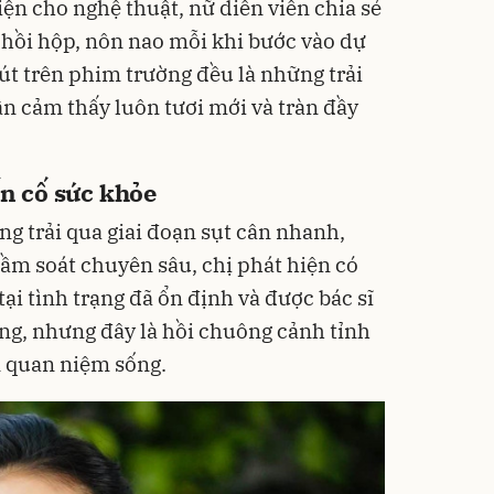
ện cho nghệ thuật, nữ diễn viên chia sẻ
 hồi hộp, nôn nao mỗi khi bước vào dự
hút trên phim trường đều là những trải
ân cảm thấy luôn tươi mới và tràn đầy
ến cố sức khỏe
g trải qua giai đoạn sụt cân nhanh,
tầm soát chuyên sâu, chị phát hiện có
tại tình trạng đã ổn định và được bác sĩ
áng, nhưng đây là hồi chuông cảnh tỉnh
n quan niệm sống.