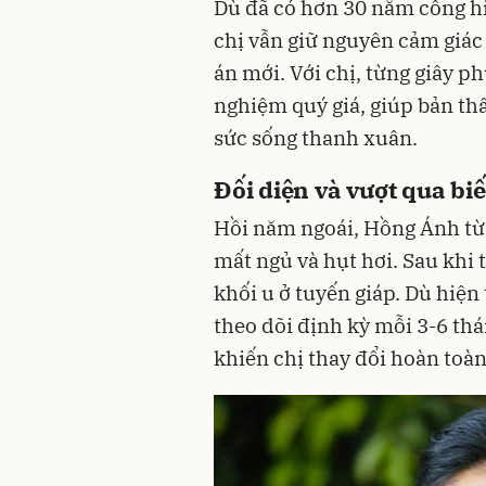
Dù đã có hơn 30 năm cống hi
chị vẫn giữ nguyên cảm giác
án mới. Với chị, từng giây p
nghiệm quý giá, giúp bản th
sức sống thanh xuân.
Đối diện và vượt qua bi
Hồi năm ngoái, Hồng Ánh từn
mất ngủ và hụt hơi. Sau khi 
khối u ở tuyến giáp. Dù hiện 
theo dõi định kỳ mỗi 3-6 th
khiến chị thay đổi hoàn toà