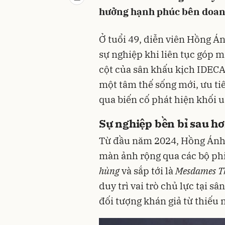
hưởng hạnh phúc bên doa
Ở tuổi 49, diễn viên Hồng Án
sự nghiệp khi liên tục góp mặ
cột của sân khấu kịch IDECA
một tâm thế sống mới, ưu tiê
qua biến cố phát hiện khối 
Sự nghiệp bền bỉ sau h
Từ đầu năm 2024, Hồng Ánh 
màn ảnh rộng qua các bộ p
hùng
và sắp tới là
Mesdames T
duy trì vai trò chủ lực tại 
đối tượng khán giả từ thiếu 