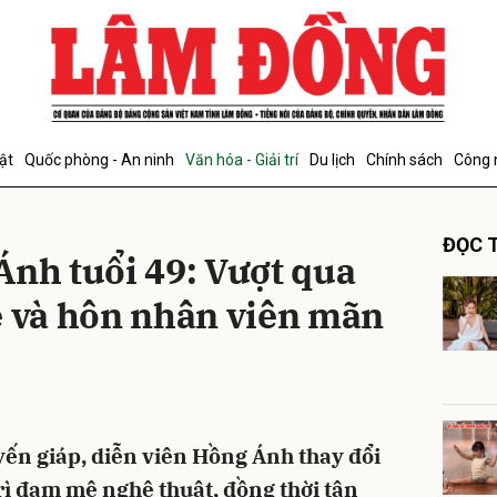
bình luận
ật
Quốc phòng - An ninh
Văn hóa - Giải trí
Du lịch
Chính sách
Công 
ĐỌC T
Ánh tuổi 49: Vượt qua
e và hôn nhân viên mãn
Hủy
G
yến giáp, diễn viên Hồng Ánh thay đổi
rì đam mê nghệ thuật, đồng thời tận