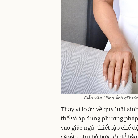
Diễn viên Hồng Ánh giữ sức 
Thay vì lo âu về quy luật si
thể và áp dụng phương pháp 
vào giấc ngủ, thiết lập chế
và gần như bỏ bữa tối để bảo 