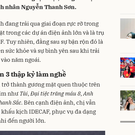
nh nhân Nguyễn Thanh Sơn.
h đang trải qua giai đoạn rực rỡ trong
t trong các dự án điện ảnh lớn và là trụ
F. Tuy nhiên, đằng sau sự bận rộn đó là
n sức khỏe và sự bình yên sau khi trải
u vào năm ngoái.
ơn 3 thập kỷ làm nghề
trở thành gương mặt quen thuộc trên
him như
Tài
,
Đại tiệc trăng máu 8
,
Anh
hanh Sắc
. Bên cạnh điện ảnh, chị vẫn
sân khấu kịch IDECAF, phục vụ đa dạng
nhi đến người lớn.