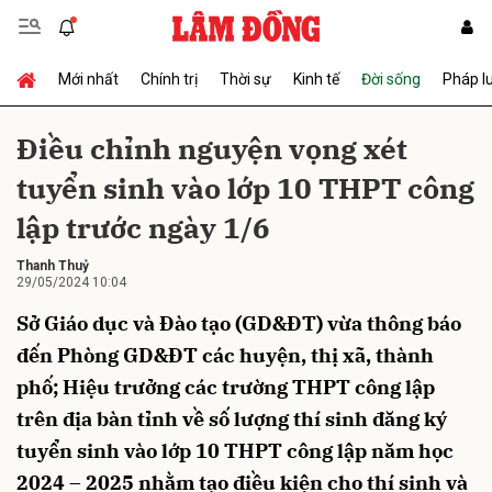
Mới nhất
Chính trị
Thời sự
Kinh tế
Đời sống
Pháp l
Gửi bình luận
Điều chỉnh nguyện vọng xét
tuyển sinh vào lớp 10 THPT công
lập trước ngày 1/6
Thanh Thuỷ
29/05/2024 10:04
Sở Giáo dục và Đào tạo (GD&ĐT) vừa thông báo
Hủy
Gửi
đến Phòng GD&ĐT các huyện, thị xã, thành
phố; Hiệu trưởng các trường THPT công lập
trên địa bàn tỉnh về số lượng thí sinh đăng ký
tuyển sinh vào lớp 10 THPT công lập năm học
2024 – 2025 nhằm tạo điều kiện cho thí sinh và