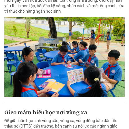
mỗi ngày, văn hóa đọc dần lan tỏa trong nhà trường, khơi dậy niềm
yêu thích học tập, bồi đắp kỹ năng, nhân cách và mở rộng cánh cửa
tri thức cho hàng ngàn học sinh.
Gieo mầm hiếu học nơi vùng xa
Để giữ chân học sinh vùng sâu, vùng xa, vùng đồng bào dân tộc
thiểu số (DTTS) đến trường, bên cạnh sự nỗ lực của ngành giáo