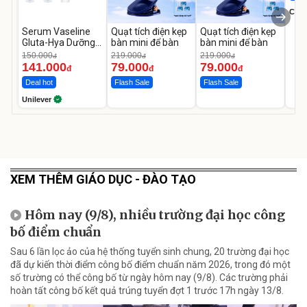
Cecil
Serum Vaseline
Quạt tích điện kẹp
Quạt tích điện kẹp
Gluta-Hya Dưỡng
bàn mini để bàn
bàn mini để bàn
Da Sáng Mịn Sau 7
150.000
219.000
219.000
đ
đ
đ
Ngày
141.000
79.000
79.000
đ
đ
đ
Deal hot
Flash Sale
Flash Sale
Unilever
XEM THÊM GIÁO DỤC - ĐÀO TẠO
Hôm nay (9/8), nhiều trường đại học công
bố điểm chuẩn
Sau 6 lần lọc ảo của hệ thống tuyển sinh chung, 20 trường đại học
đã dự kiến thời điểm công bố điểm chuẩn năm 2026, trong đó một
số trường có thể công bố từ ngày hôm nay (9/8). Các trường phải
hoàn tất công bố kết quả trúng tuyển đợt 1 trước 17h ngày 13/8.