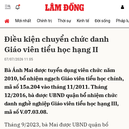
Mới nhất
Chính trị
Thời sự
Kinh tế
Đời sống
Pháp l
Gửi bình luận
Điều kiện chuyển chức danh
Giáo viên tiểu học hạng II
07/07/2026 11:05
Bà Ánh Mai được tuyển dụng viên chức năm
2010, bổ nhiệm ngạch Giáo viên tiểu học chính,
mã số 15a.204 vào tháng 11/2011. Tháng
Hủy
Gửi
12/2016, bà được UBND quận bổ nhiệm chức
danh nghề nghiệp Giáo viên tiểu học hạng III,
mã số V.07.03.08.
Tháng 9/2023, bà Mai được UBND quận bổ