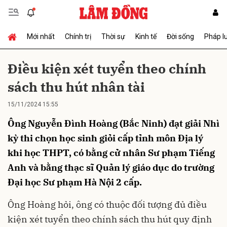
Mới nhất
Chính trị
Thời sự
Kinh tế
Đời sống
Pháp l
Gửi bình luận
Điều kiện xét tuyển theo chính
sách thu hút nhân tài
15/11/2024 15:55
Ông Nguyễn Đình Hoàng (Bắc Ninh) đạt giải Nhì
kỳ thi chọn học sinh giỏi cấp tỉnh môn Địa lý
khi học THPT, có bằng cử nhân Sư phạm Tiếng
Hủy
Gửi
Anh và bằng thạc sĩ Quản lý giáo dục do trường
Đại học Sư phạm Hà Nội 2 cấp.
Ông Hoàng hỏi, ông có thuộc đối tượng đủ điều
kiện xét tuyển theo chính sách thu hút quy định