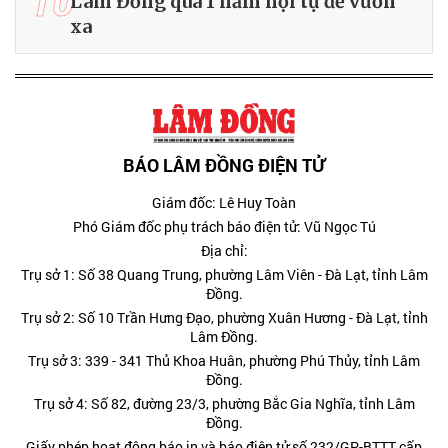
10
Lâm Đồng qua 1 năm hội tụ để vươn
xa
BÁO LÂM ĐỒNG ĐIỆN TỬ
Giám đốc: Lê Huy Toàn
Phó Giám đốc phụ trách báo điện tử: Vũ Ngọc Tú
Địa chỉ:
Trụ sở 1: Số 38 Quang Trung, phường Lâm Viên - Đà Lạt, tỉnh Lâm
Đồng.
Trụ sở 2: Số 10 Trần Hưng Đạo, phường Xuân Hương - Đà Lạt, tỉnh
Lâm Đồng.
Trụ sở 3: 339 - 341 Thủ Khoa Huân, phường Phú Thủy, tỉnh Lâm
Đồng.
Trụ sở 4: Số 82, đường 23/3, phường Bắc Gia Nghĩa, tỉnh Lâm
Đồng.
Giấy phép hoạt động báo in và báo điện tử số 232/GP-BTTT cấp