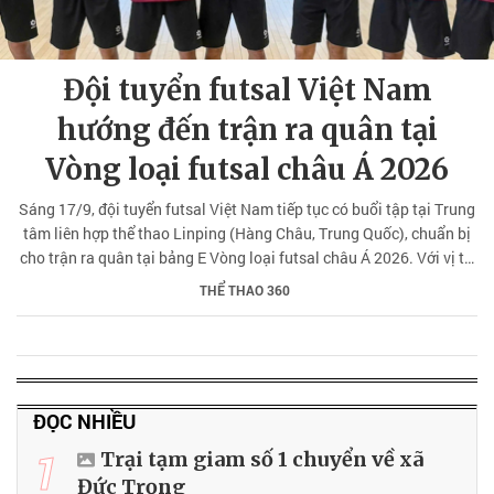
Đội tuyển futsal Việt Nam
hướng đến trận ra quân tại
Vòng loại futsal châu Á 2026
Sáng 17/9, đội tuyển futsal Việt Nam tiếp tục có buổi tập tại Trung
tâm liên hợp thể thao Linping (Hàng Châu, Trung Quốc), chuẩn bị
cho trận ra quân tại bảng E Vòng loại futsal châu Á 2026. Với vị trí
thuận lợi, chỉ cách nơi lưu trú khoảng 10 phút di chuyển, điều kiện
THỂ THAO 360
tập luyện và sinh hoạt của đội tuyển được bảo đảm tối ưu.
ĐỌC NHIỀU
1
Trại tạm giam số 1 chuyển về xã
Đức Trọng