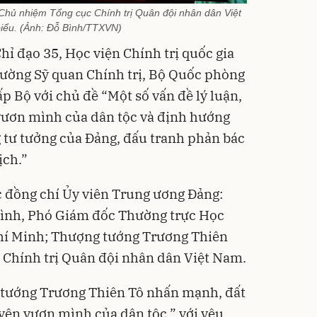
hủ nhiệm Tổng cục Chính trị Quân đội nhân dân Việt
iểu. (Ảnh: Đỗ Bình/TTXVN)
Chỉ đạo 35, Học viện Chính trị quốc gia
rường Sỹ quan Chính trị, Bộ Quốc phòng
p Bộ với chủ đề “Một số vấn đề lý luận,
vươn mình của dân tộc và định hướng
g tư tưởng của Đảng, đấu tranh phản bác
ịch.”
ác đồng chí Ủy viên Trung ương Đảng:
 Bình, Phó Giám đốc Thường trực Học
Chí Minh; Thượng tướng Trương Thiên
 Chính trị Quân đội nhân dân Việt Nam.
 tướng Trương Thiên Tô nhấn mạnh, đất
ên vươn mình của dân tộc,” với yêu