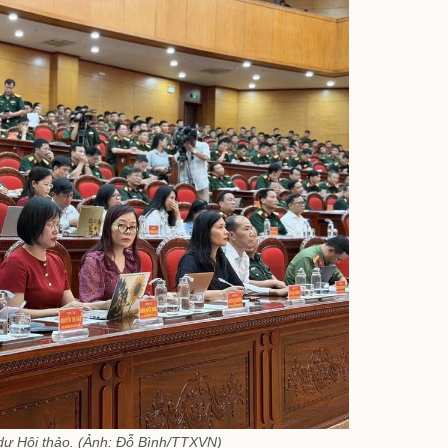
dự Hội thảo. (Ảnh: Đỗ Bình/TTXVN)