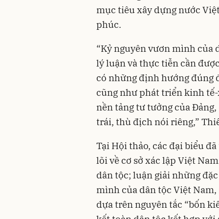
mục tiêu xây dựng nước Việ
phúc.
“Kỷ nguyên vươn mình của d
lý luận và thực tiễn cần đượ
có những định hướng đúng đắ
cũng như phát triển kinh tế-
nền tảng tư tưởng của Đảng,
trái, thù địch nói riêng,” 
Tại Hội thảo, các đại biểu đ
lõi về cơ sở xác lập Việt N
dân tộc; luận giải những đặ
mình của dân tộc Việt Nam, 
dựa trên nguyên tắc “bốn ki
kết toàn dân tộc kết hợp với