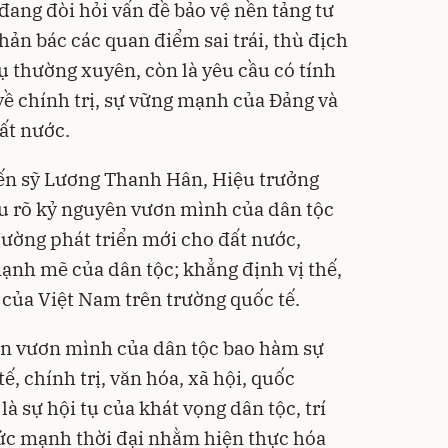
đang đòi hỏi vấn đề bảo vệ nền tảng tư
ản bác các quan điểm sai trái, thù địch
 thường xuyên, còn là yêu cầu có tính
về chính trị, sự vững mạnh của Đảng và
ất nước.
iến sỹ Lương Thanh Hân, Hiệu trưởng
u rõ kỷ nguyên vươn mình của dân tộc
ường phát triển mới cho đất nước,
nh mẽ của dân tộc; khẳng định vị thế,
 của Việt Nam trên trường quốc tế.
ên vươn mình của dân tộc bao hàm sự
tế, chính trị, văn hóa, xã hội, quốc
là sự hội tụ của khát vọng dân tộc, trí
sức mạnh thời đại nhằm hiện thực hóa