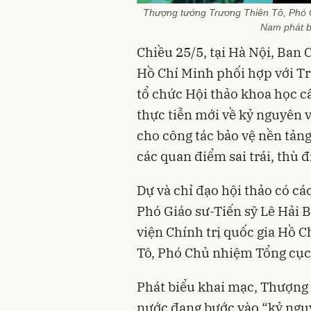
Thượng tướng Trương Thiên Tô, Phó C
Nam phát b
Chiều 25/5, tại Hà Nội, Ban 
Hồ Chí Minh phối hợp với T
tổ chức Hội thảo khoa học cấ
thực tiễn mới về kỷ nguyên 
cho công tác bảo vệ nền tản
các quan điểm sai trái, thù đ
Dự và chỉ đạo hội thảo có c
Phó Giáo sư-Tiến sỹ Lê Hải
viện Chính trị quốc gia Hồ 
Tô, Phó Chủ nhiệm Tổng cục
Phát biểu khai mạc, Thượng
nước đang bước vào “kỷ nguy