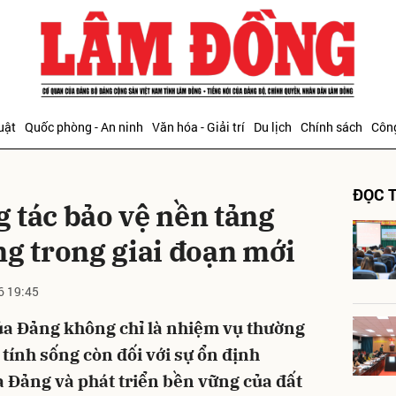
bình luận
uật
Quốc phòng - An ninh
Văn hóa - Giải trí
Du lịch
Chính sách
Công
ĐỌC T
 tác bảo vệ nền tảng
ng trong giai đoạn mới
6 19:45
Hủy
G
ủa Đảng không chỉ là nhiệm vụ thường
tính sống còn đối với sự ổn định
a Đảng và phát triển bền vững của đất