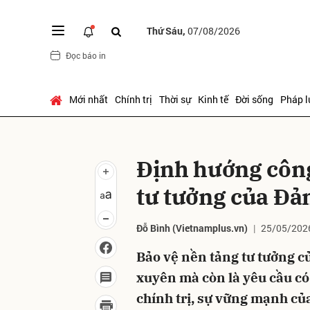
Thứ Sáu,
07/08/2026
Đọc báo in
Gửi 
Mới nhất
Chính trị
Thời sự
Kinh tế
Đời sống
Pháp l
Định hướng công
tư tưởng của Đả
Đỗ Bình (Vietnamplus.vn)
25/05/202
Bảo vệ nền tảng tư tưởng c
xuyên mà còn là yêu cầu có 
chính trị, sự vững mạnh củ