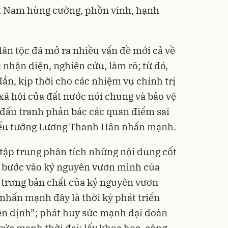
t Nam hùng cường, phồn vinh, hạnh
ân tộc đã mở ra nhiều vấn đề mới cả về
c nhận diện, nghiên cứu, làm rõ; từ đó,
n, kịp thời cho các nhiệm vụ chính trị
xã hội của đất nước nói chung và bảo vệ
 đấu tranh phản bác các quan điểm sai
Thiếu tướng Lương Thanh Hân nhấn mạnh.
ã tập trung phân tích những nội dung cốt
am bước vào kỷ nguyên vươn mình của
c trưng bản chất của kỷ nguyên vươn
nhấn mạnh đây là thời kỳ phát triển
ên định”; phát huy sức mạnh đại đoàn
 sức mạnh thời đại; lấy khoa học, công