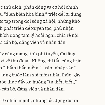
ực thù địch, phản động và cơ hội chính
 “diễn biến hòa bình,” triệt để lợi dụng
 tạp trong đời sống xã hội, những khó
nh phát triển để xuyên tạc, phủ nhận
kích động tâm lý hoài nghi, chia rẽ nội
a cán bộ, đảng viên và nhân dân.
y càng mang tính phi tuyến, đa tầng,
 vi về thủ đoạn. Không chỉ tấn công trực
còn “thẩm thấu mềm,” “xâm nhập sâu”
i, từng bước làm xói mòn nhận thức, gây
ước thúc đẩy xu hướng “tự diễn biến,”
 cán bộ, đảng viên và nhân dân.
Tô nhấn mạnh, những tác động đặt ra