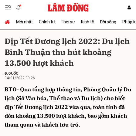
Mới nhất
Chính trị
Thời sự
Kinh tế
Đời sống
Pháp l
Gửi bình luận
Dịp Tết Dương lịch 2022: Du lịch
Bình Thuận thu hút khoảng
13.500 lượt khách
Đ.QUỐC
04/01/2022 09:26
BTO- Qua tổng hợp thông tin, Phòng Quản lý Du
Hủy
Gửi
lịch (Sở Văn hóa, Thể thao và Du lịch) cho biết
dịp Tết Dương lịch 2022 vừa qua, toàn tỉnh đã
đón khoảng 13.500 lượt khách, bao gồm khách
tham quan và khách lưu trú.