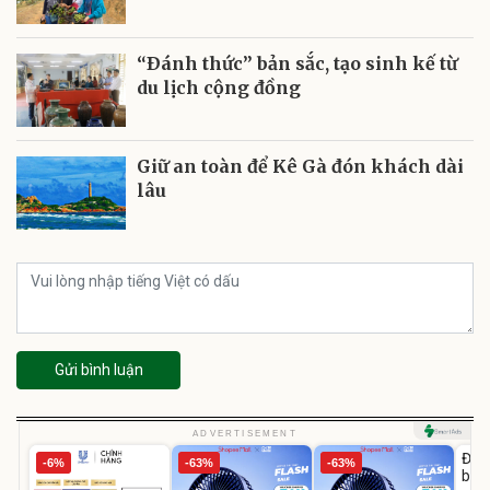
“Ðánh thức” bản sắc, tạo sinh kế từ
du lịch cộng đồng
Giữ an toàn để Kê Gà đón khách dài
lâu
Gửi bình luận
U
ADVERTISEMENT
Đai 
-6%
-63%
-63%
bé 