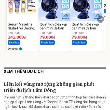
1-9 
22
Hot 
Cecil
Serum Vaseline
Quạt tích điện kẹp
Quạt tích điện kẹp
Gluta-Hya Dưỡng
bàn mini để bàn
bàn mini để bàn
Da Sáng Mịn Sau 7
150.000
219.000
219.000
đ
đ
đ
Ngày
141.000
79.000
79.000
đ
đ
đ
Deal hot
Flash Sale
Flash Sale
Unilever
XEM THÊM DU LỊCH
Liên kết vùng mở rộng không gian phát
triển du lịch Lâm Đồng
Chỉ sau hơn 2 tháng triển khai các chương trình hợp tác giữa doanh
nghiệp du lịch Lâm Đồng với Khánh Hòa và TP Đồng Nai, hàng chục
ngàn lượt khách đã được khai thác theo các tuyến liên kết, nhiều