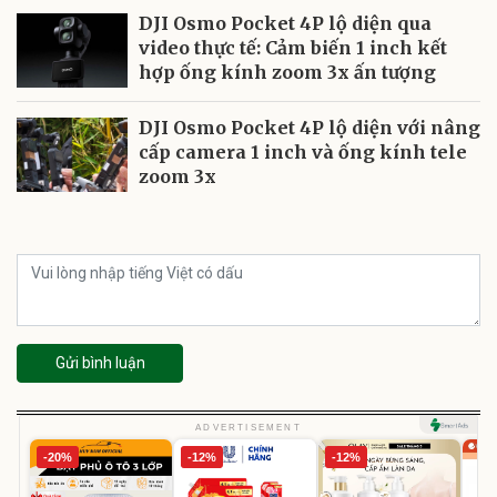
DJI Osmo Pocket 4P lộ diện qua
video thực tế: Cảm biến 1 inch kết
hợp ống kính zoom 3x ấn tượng
DJI Osmo Pocket 4P lộ diện với nâng
cấp camera 1 inch và ống kính tele
zoom 3x
Gửi bình luận
ADVERTISEMENT
-20%
-12%
-12%