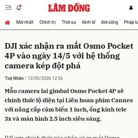
Mới nhất
Chính trị
Thời sự
Kinh tế
Đời sống
Pháp l
Gửi bình luận
DJI xác nhận ra mắt Osmo Pocket
4P vào ngày 14/5 với hệ thống
camera kép đột phá
Tuệ Nhân
12/05/2026 12:56
Mẫu camera lai gimbal Osmo Pocket 4P sẽ
Hủy
Gửi
chính thức lộ diện tại Liên hoan phim Cannes
với nâng cấp cảm biến 1 inch, ống kính tele
3x và màn hình 2.5 inch siêu sáng.
DJI vừa chính thức xác nhận sẽ ra mắt Osmo