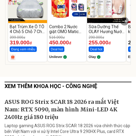
Bạt Trùm Xe Ô TÔ
Combo 2 Nước
Sữa Dưỡng Thể
Bộ 
4 Chỗ 5 Chỗ 7 Chỗ,
giặt OMO Matic
OLAY Hương Nước
khố
Bán Tải
Hương Nước Hoa
Hoa Dưỡng Ẩm
EL-
399.000
516.000
290.000
đ
đ
đ
Comfort 4.1KG
Chuyên Sâu
319.000
450.000
255.000
2.
đ
đ
đ
Đang xem nhiều
Deal hot
Deal hot
Hot 
Unilever
Olay
Elmi
XEM THÊM KHOA HỌC - CÔNG NGHỆ
ASUS ROG Strix SCAR 18 2026 ra mắt Việt
Nam: RTX 5090, màn hình Mini-LED 4K
240Hz giá 180 triệu
Laptop gaming ASUS ROG Strix SCAR 18 2026 vừa chính thức cập
bến Việt Nam với vi xử lý Intel Core Ultra 9 290HX Plus, card RTX