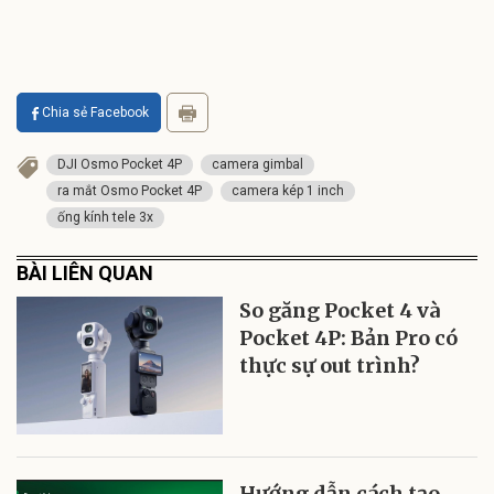
Chia sẻ Facebook
DJI Osmo Pocket 4P
camera gimbal
ra mắt Osmo Pocket 4P
camera kép 1 inch
ống kính tele 3x
BÀI LIÊN QUAN
So găng Pocket 4 và
Pocket 4P: Bản Pro có
thực sự out trình?
Hướng dẫn cách tạo