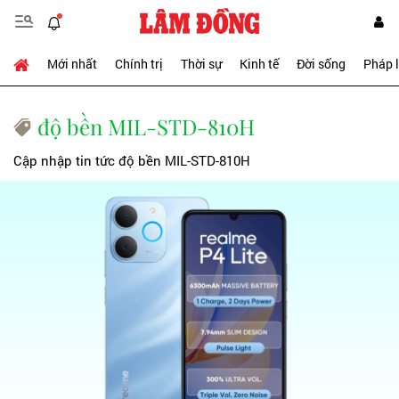
Mới nhất
Chính trị
Thời sự
Kinh tế
Đời sống
Pháp 
độ bền MIL-STD-810H
Cập nhập tin tức độ bền MIL-STD-810H