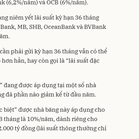
nk (6,2%/năm) và OCB (6%/năm).
ng niêm yết lãi suất kỳ hạn 36 tháng
etBank, MB, SHB, OceanBank và BVBank
năm.
cần phải gửi kỳ hạn 36 tháng vẫn có thể
hơn hẳn, hay còn gọi là “lãi suất đặc
t” đang được áp dụng tại một số nhà
ũng đã phần nào giảm kể từ đầu năm.
c biệt” được nhà băng này áp dụng cho
-13 tháng là 10%/năm, dành riêng cho
2.000 tỷ đồng (lãi suất thông thường chỉ