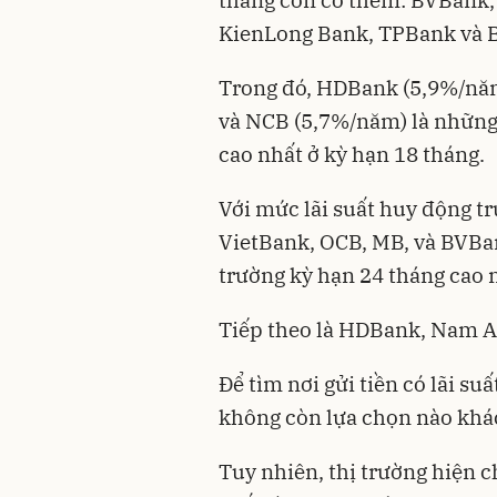
tháng còn có thêm: BVBank
KienLong Bank, TPBank và B
Trong đó, HDBank (5,9%/nă
và NCB (5,7%/năm) là những 
cao nhất ở kỳ hạn 18 tháng.
Với mức lãi suất huy động tr
VietBank, OCB, MB, và BVBan
trường kỳ hạn 24 tháng cao 
Tiếp theo là HDBank, Nam A
Để tìm nơi gửi tiền có lãi su
không còn lựa chọn nào khác 
Tuy nhiên, thị trường hiện ch