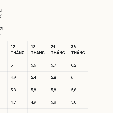
I
Ở
ới
)
12
18
24
36
THÁNG
THÁNG
THÁNG
THÁNG
5
5,6
5,7
6,2
4,9
5,4
5,8
6
5,3
5,8
5,8
5,8
4,7
4,9
5,8
5,8