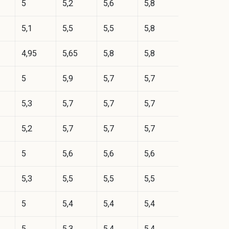
5
5,2
5,6
5,8
5,1
5,5
5,5
5,8
4,95
5,65
5,8
5,8
5
5,9
5,7
5,7
5,3
5,7
5,7
5,7
5,2
5,7
5,7
5,7
5
5,6
5,6
5,6
5,3
5,5
5,5
5,5
5
5,4
5,4
5,4
5
5,3
5,4
5,4