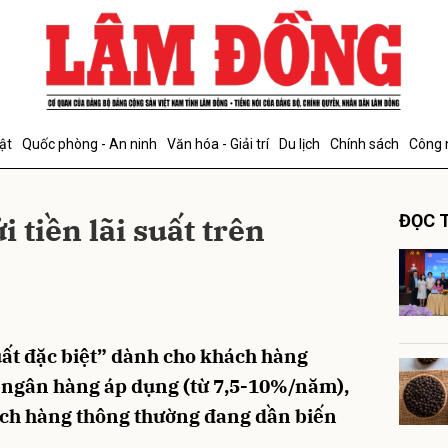
bình luận
ật
Quốc phòng - An ninh
Văn hóa - Giải trí
Du lịch
Chính sách
Công 
i tiền lãi suất trên
ĐỌC T
Hủy
G
suất đặc biệt” dành cho khách hàng
i ngân hàng áp dụng (từ 7,5-10%/năm),
h hàng thông thường đang dần biến