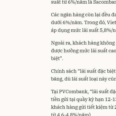
suất từ 6%/năm là Sacomba
Các ngân hàng còn lại đều đa
dưới 6%/năm. Trong đó, Vi
áp dụng mức lãi suất 5,8%/
Ngoài ra, khách hàng không 
được hưởng mức lãi suất cao 
biệt”.
Chính sách “lãi suất đặc biệ
băng, dù lãi suất loại này c
Tại PVCombank, “lãi suất đặ
tiền gửi tại quầy kỳ hạn 12
khách hàng gửi tiết kiệm từ 
từ 4,6-4,8%/năm).