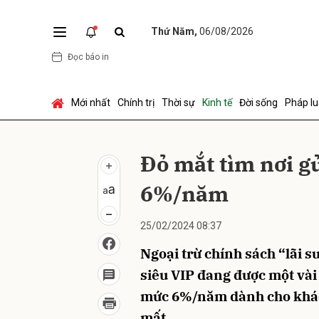
Thứ Năm,
06/08/2026
Đọc báo in
Gửi 
Mới nhất
Chính trị
Thời sự
Kinh tế
Đời sống
Pháp lu
Đỏ mắt tìm nơi gử
6%/năm
25/02/2024 08:37
Ngoại trừ chính sách “lãi 
siêu VIP đang được một và
mức 6%/năm dành cho khác
mất.