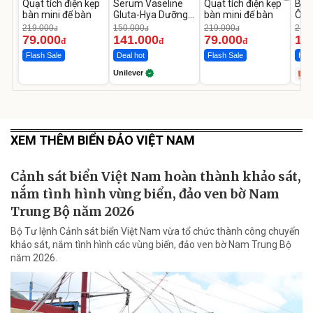
Quạt tích điện kẹp
Serum Vaseline
Quạt tích điện kẹp
Bơm
bàn mini để bàn
Gluta-Hya Dưỡng
bàn mini để bàn
Ô T
Da Sáng Mịn Sau 7
MED
219.000
150.000
219.000
2.69
đ
đ
đ
Ngày
12.
79.000
141.000
79.000
1.
đ
đ
đ
Flash Sale
Deal hot
Flash Sale
Hot 
Unilever
XEM THÊM BIỂN ĐẢO VIỆT NAM
Cảnh sát biển Việt Nam hoàn thành khảo sát,
nắm tình hình vùng biển, đảo ven bờ Nam
Trung Bộ năm 2026
Bộ Tư lệnh Cảnh sát biển Việt Nam vừa tổ chức thành công chuyến
khảo sát, nắm tình hình các vùng biển, đảo ven bờ Nam Trung Bộ
năm 2026.