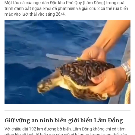
Một tàu cá của ngư dân Đặc khu Phú Quý (Lâm Đồng) trong quá
trình đánh bắt ngoài khơi đã phát hiện và giải cứu 2 cá thể rùa biển
mắc vào lưới thải vào sáng 26/4.
Giữ vững an ninh biên giới biển Lâm Đồng
Với chiều dài 192 km đường bờ biển, Lâm Đồng không chỉ có tiềm
năng lớn về kinh tế biển mà còn giữ vị trí quan trọng trong thế trận