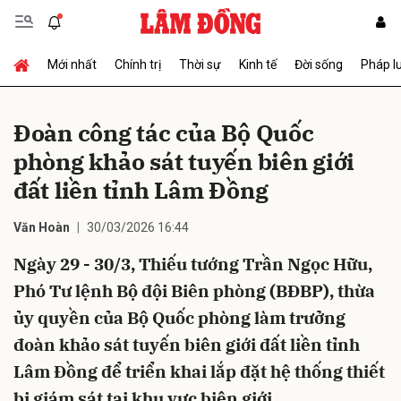
Mới nhất
Chính trị
Thời sự
Kinh tế
Đời sống
Pháp l
Gửi bình luận
Đoàn công tác của Bộ Quốc
phòng khảo sát tuyến biên giới
đất liền tỉnh Lâm Đồng
Văn Hoàn
30/03/2026 16:44
Ngày 29 - 30/3, Thiếu tướng Trần Ngọc Hữu,
Hủy
Gửi
Phó Tư lệnh Bộ đội Biên phòng (BĐBP), thừa
ủy quyền của Bộ Quốc phòng làm trưởng
đoàn khảo sát tuyến biên giới đất liền tỉnh
Lâm Đồng để triển khai lắp đặt hệ thống thiết
bị giám sát tại khu vực biên giới.