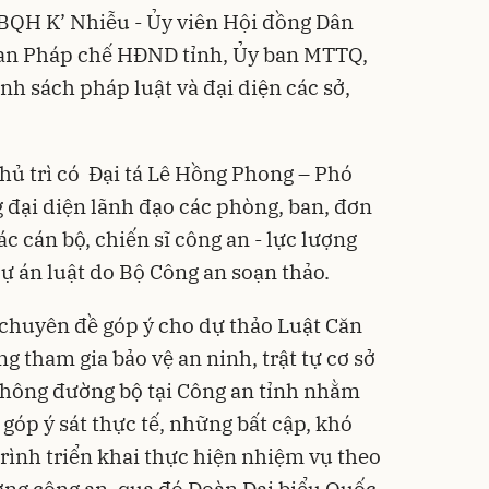
BQH K’ Nhiễu - Ủy viên Hội đồng Dân
 Ban Pháp chế HĐND tỉnh, Ủy ban MTTQ,
nh sách pháp luật và đại diện các sở,
chủ trì có Đại tá Lê Hồng Phong – Phó
 đại diện lãnh đạo các phòng, ban, đơn
ác cán bộ, chiến sĩ công an - lực lượng
dự án luật do Bộ Công an soạn thảo.
i chuyên đề góp ý cho dự thảo Luật Căn
g tham gia bảo vệ an ninh, trật tự cơ sở
 thông đường bộ tại Công an tỉnh nhằm
 góp ý sát thực tế, những bất cập, khó
rình triển khai thực hiện nhiệm vụ theo