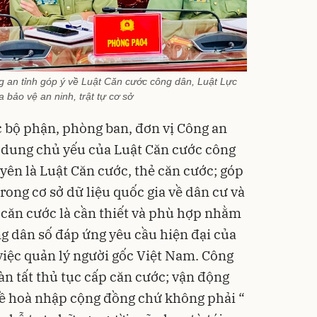
 an tỉnh góp ý về Luật Căn cước công dân, Luật Lực
 bảo vệ an ninh, trật tự cơ sở
c bộ phận, phòng ban, đơn vị Công an
ội dung chủ yếu của Luật Căn cước công
yên là Luật Căn cước, thẻ căn cước; góp
rong cơ sở dữ liệu quốc gia về dân cư và
u căn cước là cần thiết và phù hợp nhằm
ng dân số đáp ứng yêu cầu hiện đại của
việc quản lý người gốc Việt Nam. Công
àn tất thủ tục cấp căn cước; vận động
về hoà nhập cộng đồng chứ không phải “