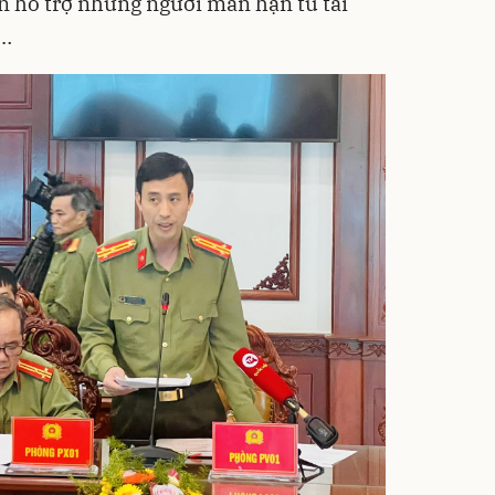
cần hỗ trợ những người mãn hạn tù tái
n…