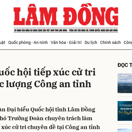
bình luận
uật
Quốc phòng - An ninh
Văn hóa - Giải trí
Du lịch
Chính sách
Công
ĐỌC T
ốc hội tiếp xúc cử tri
c lượng Công an tỉnh
Hủy
G
oàn Đại biểu Quốc hội tỉnh Lâm Đồng
Phó Trưởng Đoàn chuyên trách làm
 xúc cử tri chuyên đề tại Công an tỉnh