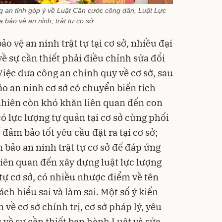
 an tỉnh góp ý về Luật Căn cước công dân, Luật Lực
 bảo vệ an ninh, trật tự cơ sở
o vệ an ninh trật tự tại cơ sở, nhiều đại
về sự cần thiết phải điều chỉnh sửa đổi
Việc đưa công an chính quy về cơ sở, sau
bảo an ninh cơ sở có chuyển biến tích
 nhiên còn khó khăn liên quan đến con
có lực lượng tự quản tại cơ sở cùng phối
đảm bảo tốt yêu cầu đặt ra tại cơ sở;
 bảo an ninh trật tự cơ sở để đáp ứng
Liên quan đến xây dựng luật lực lượng
 tự cơ sở, có nhiều nhược điểm về tên
ch hiểu sai và làm sai. Một số ý kiến
về cơ sở chính trị, cơ sở pháp lý, yêu
 về sự cần thiết ban hành Luật và sửa