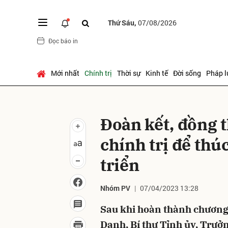
Thứ Sáu,
07/08/2026
Đọc báo in
Gửi 
Mới nhất
Chính trị
Thời sự
Kinh tế
Đời sống
Pháp l
Đoàn kết, đồng 
chính trị để th
triển
Nhóm PV
07/04/2023 13:28
Sau khi hoàn thành chương 
Danh, Bí thư Tỉnh ủy, Trưở