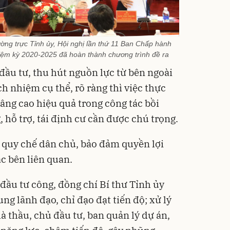
ờng trực Tỉnh ủy, Hội nghị lần thứ 11 Ban Chấp hành
iệm kỳ 2020-2025 đã hoàn thành chương trình đề ra
ầu tư, thu hút nguồn lực từ bên ngoài
ch nhiệm cụ thể, rõ ràng thì việc thực
âng cao hiệu quả trong công tác bồi
 hỗ trợ, tái định cư cần được chú trọng.
t quy chế dân chủ, bảo đảm quyền lợi
c bên liên quan.
đầu tư công, đồng chí Bí thư Tỉnh ủy
ng lãnh đạo, chỉ đạo đạt tiến độ; xử lý
à thầu, chủ đầu tư, ban quản lý dự án,