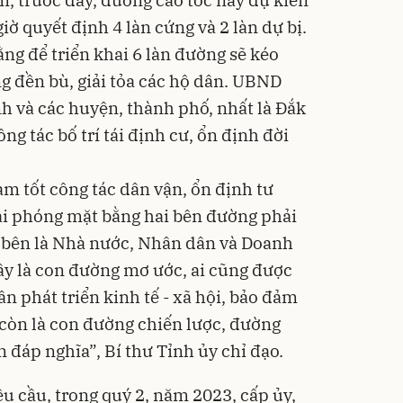
m, trước đây, đường cao tốc này dự kiến
iờ quyết định 4 làn cứng và 2 làn dự bị.
ằng để triển khai 6 làn đường sẽ kéo
ng đền bù, giải tỏa các hộ dân. UBND
nh và các huyện, thành phố, nhất là Đắk
ông tác bố trí tái định cư, ổn định đời
m tốt công tác dân vận, ổn định tư
giải phóng mặt bằng hai bên đường phải
a bên là Nhà nước, Nhân dân và Doanh
ây là con đường mơ ước, ai cũng được
n phát triển kinh tế - xã hội, bảo đảm
còn là con đường chiến lược, đường
 đáp nghĩa”, Bí thư Tỉnh ủy chỉ đạo.
 cầu, trong quý 2, năm 2023, cấp ủy,