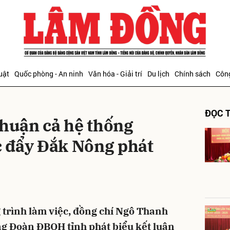
bình luận
uật
Quốc phòng - An ninh
Văn hóa - Giải trí
Du lịch
Chính sách
Công
ĐỌC T
thuận cả hệ thống
úc đẩy Đắk Nông phát
Hủy
G
trình làm việc, đồng chí Ngô Thanh
ng Đoàn ĐBQH tỉnh phát biểu kết luận