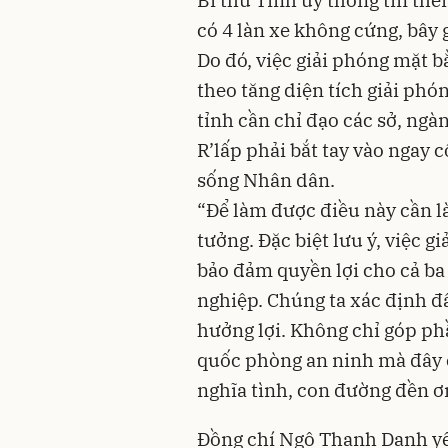
Bí thư Tỉnh ủy thông tin thê
có 4 làn xe không cứng, bây g
Do đó, việc giải phóng mặt b
theo tăng diện tích giải phó
tỉnh cần chỉ đạo các sở, ngà
R’lấp phải bắt tay vào ngay c
sống Nhân dân.
“Để làm được điều này cần là
tưởng. Đặc biệt lưu ý, việc 
bảo đảm quyền lợi cho cả b
nghiệp. Chúng ta xác định đ
hưởng lợi. Không chỉ góp phầ
quốc phòng an ninh mà đây 
nghĩa tình, con đường đền ơn
Đồng chí Ngô Thanh Danh yêu