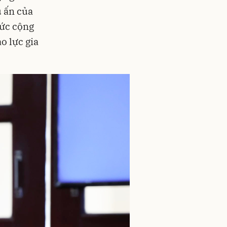
u ấn của
hức cộng
o lực gia