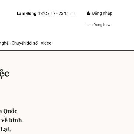
Đăng nhập
Lâm Đồng
18°C
/ 17 - 23°C
Lam Dong News
nghệ - Chuyển đổi số
Video
ệc
ửi
ủa Quốc
t về bình
Lạt,