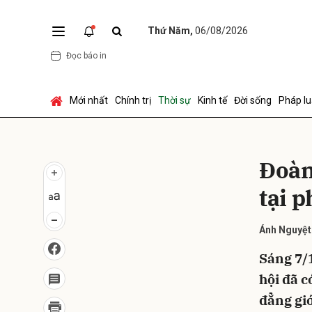
Thứ Năm,
06/08/2026
Đọc báo in
Gửi 
Mới nhất
Chính trị
Thời sự
Kinh tế
Đời sống
Pháp lu
Đoàn
tại 
Ánh Nguyệt
Sáng 7/
hội đã c
đẳng giớ