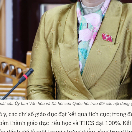
át của Ủy ban Văn hóa và Xã hội của Quốc hội trao đổi các nội dung 
ý, các chỉ số giáo dục đạt kết quả tích cực; trong đó
oàn thành giáo dục tiểu học và THCS đạt 100%. Kết
n đánh giá là một trong những điểm sáng trong th