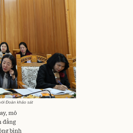
với Đoàn khảo sát
hay, mô
h đẳng
động bình