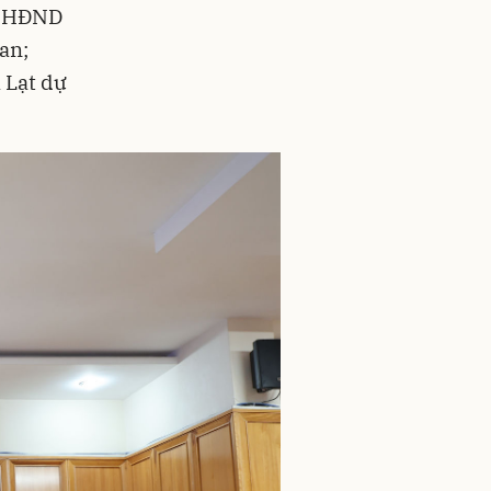
ội HĐND
an;
 Lạt dự