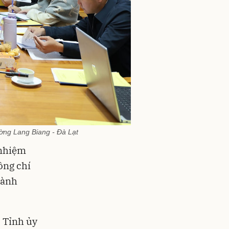
ờng Lang Biang - Đà Lạt
 nhiệm
ồng chí
gành
 Tỉnh ủy