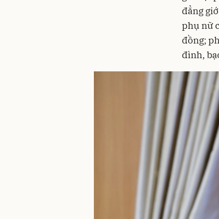
đẳng giớ
phụ nữ c
đồng; ph
đình, bạo