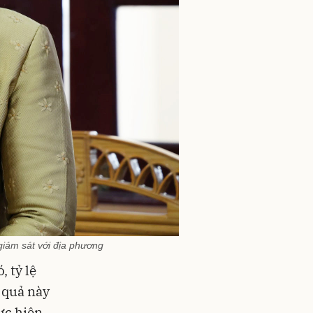
giám sát với địa phương
, tỷ lệ
 quả này
ực hiện