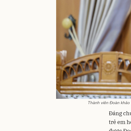
Thành viên Đoàn khảo s
Đáng chú 
trẻ em h
được Đoà