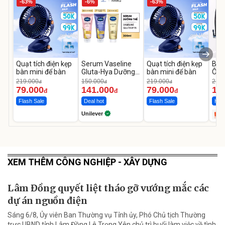
-63%
-6%
-63%
Quạt tích điện kẹp
Serum Vaseline
Quạt tích điện kẹp
Bơm
bàn mini để bàn
Gluta-Hya Dưỡng
bàn mini để bàn
Ô T
Da Sáng Mịn Sau 7
MED
219.000
150.000
219.000
2.69
đ
đ
đ
Ngày
12.
79.000
141.000
79.000
1.
đ
đ
đ
Flash Sale
Deal hot
Flash Sale
Hot 
Unilever
XEM THÊM CÔNG NGHIỆP - XÂY DỰNG
Lâm Đồng quyết liệt tháo gỡ vướng mắc các
dự án nguồn điện
Sáng 6/8, Ủy viên Ban Thường vụ Tỉnh ủy, Phó Chủ tịch Thường
trực UBND tỉnh Lâm Đồng Lê Trọng Yên chủ trì buổi làm việc về tình