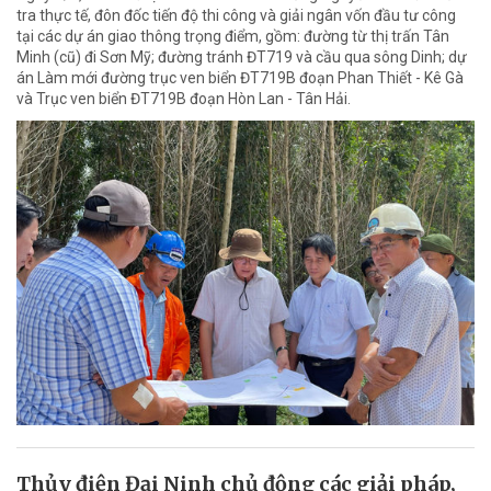
tra thực tế, đôn đốc tiến độ thi công và giải ngân vốn đầu tư công
tại các dự án giao thông trọng điểm, gồm: đường từ thị trấn Tân
Minh (cũ) đi Sơn Mỹ; đường tránh ĐT719 và cầu qua sông Dinh; dự
án Làm mới đường trục ven biển ĐT719B đoạn Phan Thiết - Kê Gà
và Trục ven biển ĐT719B đoạn Hòn Lan - Tân Hải.
Thủy điện Đại Ninh chủ động các giải pháp,