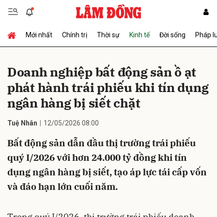
Mới nhất
Chính trị
Thời sự
Kinh tế
Đời sống
Pháp l
Gửi bình luận
Doanh nghiệp bất động sản ồ ạt
phát hành trái phiếu khi tín dụng
ngân hàng bị siết chặt
Tuệ Nhân
12/05/2026 08:00
Bất động sản dẫn đầu thị trường trái phiếu
Hủy
Gửi
quý I/2026 với hơn 24.000 tỷ đồng khi tín
dụng ngân hàng bị siết, tạo áp lực tái cấp vốn
và đáo hạn lớn cuối năm.
Trong quý I/2026, thị trường trái phiếu doanh