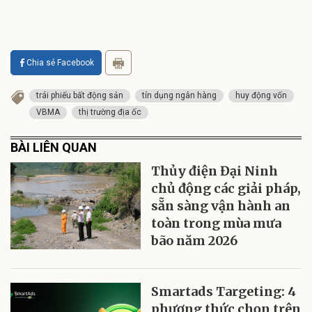
Chia sẻ Facebook
trái phiếu bất động sản
tín dụng ngân hàng
huy động vốn
VBMA
thị trường địa ốc
BÀI LIÊN QUAN
Thủy điện Đại Ninh
chủ động các giải pháp,
sẵn sàng vận hành an
toàn trong mùa mưa
bão năm 2026
Smartads Targeting: 4
phương thức chọn trên