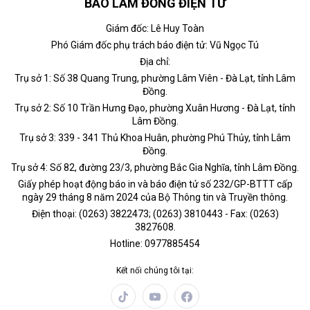
BÁO LÂM ĐỒNG ĐIỆN TỬ
Giám đốc: Lê Huy Toàn
Phó Giám đốc phụ trách báo điện tử: Vũ Ngọc Tú
Địa chỉ:
Trụ sở 1: Số 38 Quang Trung, phường Lâm Viên - Đà Lạt, tỉnh Lâm
Đồng.
Trụ sở 2: Số 10 Trần Hưng Đạo, phường Xuân Hương - Đà Lạt, tỉnh
Lâm Đồng.
Trụ sở 3: 339 - 341 Thủ Khoa Huân, phường Phú Thủy, tỉnh Lâm
Đồng.
Trụ sở 4: Số 82, đường 23/3, phường Bắc Gia Nghĩa, tỉnh Lâm Đồng.
Giấy phép hoạt động báo in và báo điện tử số 232/GP-BTTT cấp
ngày 29 tháng 8 năm 2024 của Bộ Thông tin và Truyền thông.
Điện thoại: (0263) 3822473; (0263) 3810443 - Fax: (0263)
3827608.
Hotline: 0977885454
Kết nối chúng tôi tại: