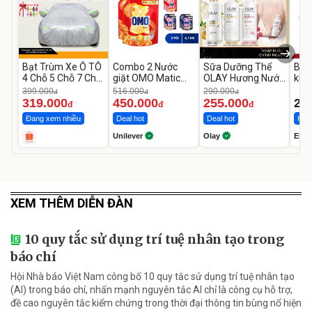
Bạt Trùm Xe Ô TÔ
Combo 2 Nước
Sữa Dưỡng Thể
Bộ 
4 Chỗ 5 Chỗ 7 Chỗ,
giặt OMO Matic
OLAY Hương Nước
khố
Bán Tải
Hương Nước Hoa
Hoa Dưỡng Ẩm
EL-
399.000
516.000
290.000
đ
đ
đ
Comfort 4.1KG
Chuyên Sâu
319.000
450.000
255.000
2.
đ
đ
đ
Đang xem nhiều
Deal hot
Deal hot
Hot 
Unilever
Olay
Elmi
XEM THÊM DIỄN ĐÀN
10 quy tắc sử dụng trí tuệ nhân tạo trong
báo chí
Hội Nhà báo Việt Nam công bố 10 quy tắc sử dụng trí tuệ nhân tạo
(AI) trong báo chí, nhấn mạnh nguyên tắc AI chỉ là công cụ hỗ trợ,
đề cao nguyên tắc kiểm chứng trong thời đại thông tin bùng nổ hiện