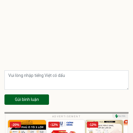
Gửi bình luận
ADVERTISEMENT
-20%
-12%
-12%