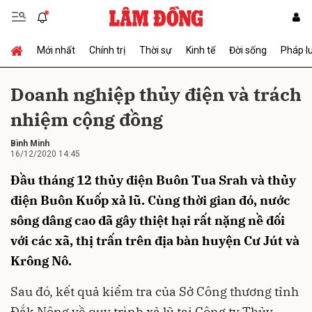
Mới nhất
Chính trị
Thời sự
Kinh tế
Đời sống
Pháp l
Gửi bình luận
Doanh nghiệp thủy điện và trách
nhiệm cộng đồng
Bình Minh
16/12/2020 14:45
Đầu tháng 12 thủy điện Buôn Tua Srah và thủy
điện Buôn Kuốp xả lũ. Cùng thời gian đó, nước
Hủy
Gửi
sông dâng cao đã gây thiệt hại rất nặng nề đối
với các xã, thị trấn trên địa bàn huyện Cư Jút và
Krông Nô.
Sau đó, kết quả kiểm tra của Sở Công thương tỉnh
Đắk Nông về quy trình xả lũ tại Công ty Thủy