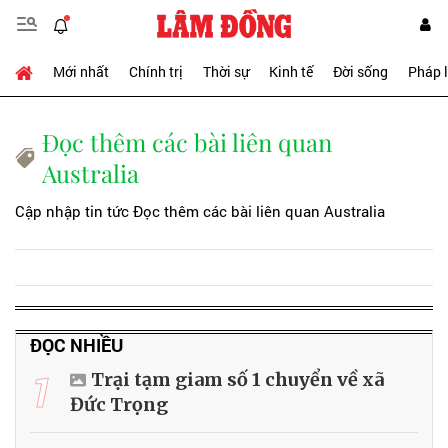
Mới nhất
Chính trị
Thời sự
Kinh tế
Đời sống
Pháp 
Đọc thêm các bài liên quan
Australia
Cập nhập tin tức Đọc thêm các bài liên quan Australia
ĐỌC NHIỀU
1
Trại tạm giam số 1 chuyển về xã
Đức Trọng