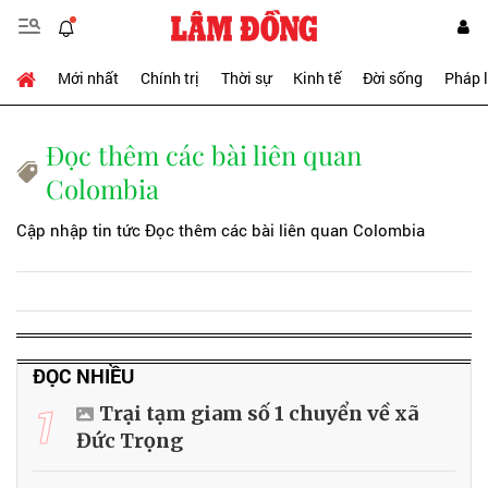
Mới nhất
Chính trị
Thời sự
Kinh tế
Đời sống
Pháp 
Đọc thêm các bài liên quan
Colombia
Cập nhập tin tức Đọc thêm các bài liên quan Colombia
ĐỌC NHIỀU
1
Trại tạm giam số 1 chuyển về xã
Đức Trọng