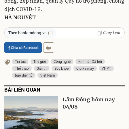
động, tiếp nhận, quản lý Quỹ hỗ trợ phòng, chống
dịch COVID-19.
HÀ NGUYỆT
Copy Link
Theo baolamdong.vn
Chia sẻ Facebook
Tin tức
Thế giới
Công nghệ
Kinh tế - Xã hội
Thể thao
Giải trí
Sức khỏe
ôtô-Xe máy
VNPT
báo điện tử
Việt Nam
BÀI LIÊN QUAN
Lâm Đồng hôm nay
04/08