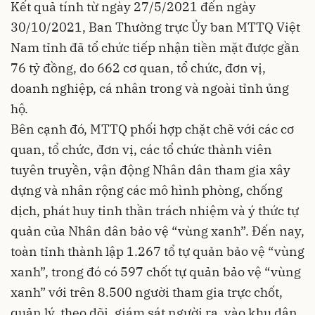
Kết quả tính từ ngày 27/5/2021 đến ngày
30/10/2021, Ban Thường trực Ủy ban MTTQ Việt
Nam tỉnh đã tổ chức tiếp nhận tiền mặt được gần
76 tỷ đồng, do 662 cơ quan, tổ chức, đơn vị,
doanh nghiệp, cá nhân trong và ngoài tỉnh ủng
hộ.
Bên cạnh đó, MTTQ phối hợp chặt chẽ với các cơ
quan, tổ chức, đơn vị, các tổ chức thành viên
tuyên truyền, vận động Nhân dân tham gia xây
dựng và nhân rộng các mô hình phòng, chống
dịch, phát huy tinh thần trách nhiệm và ý thức tự
quản của Nhân dân bảo vệ “vùng xanh”. Đến nay,
toàn tỉnh thành lập 1.267 tổ tự quản bảo vệ “vùng
xanh”, trong đó có 597 chốt tự quản bảo vệ “vùng
xanh” với trên 8.500 người tham gia trực chốt,
quản lý, theo dõi, giám sát người ra, vào khu dân