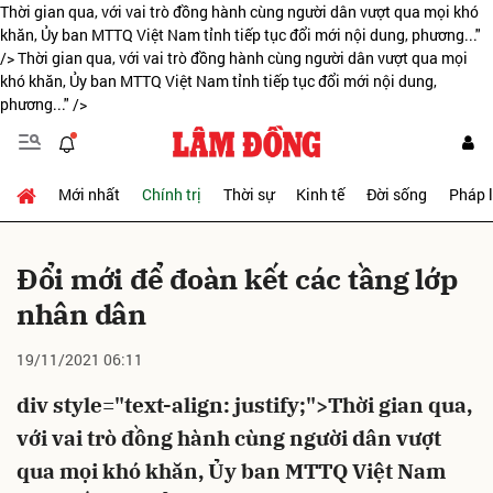
Thời gian qua, với vai trò đồng hành cùng người dân vượt qua mọi khó
khăn, Ủy ban MTTQ Việt Nam tỉnh tiếp tục đổi mới nội dung, phương..."
/>
Thời gian qua, với vai trò đồng hành cùng người dân vượt qua mọi
khó khăn, Ủy ban MTTQ Việt Nam tỉnh tiếp tục đổi mới nội dung,
Gửi bình luận
phương..." />
Mới nhất
Chính trị
Thời sự
Kinh tế
Đời sống
Pháp 
Đổi mới để đoàn kết các tầng lớp
nhân dân
Hủy
Gửi
19/11/2021 06:11
div style="text-align: justify;">Thời gian qua,
với vai trò đồng hành cùng người dân vượt
qua mọi khó khăn, Ủy ban MTTQ Việt Nam