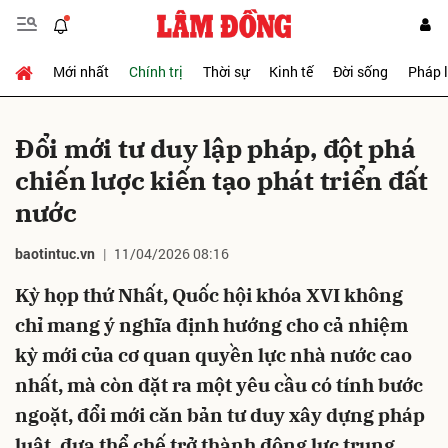
Mới nhất
Chính trị
Thời sự
Kinh tế
Đời sống
Pháp 
Gửi bình luận
Đổi mới tư duy lập pháp, đột phá
chiến lược kiến tạo phát triển đất
nước
baotintuc.vn
11/04/2026 08:16
Kỳ họp thứ Nhất, Quốc hội khóa XVI không
Hủy
Gửi
chỉ mang ý nghĩa định hướng cho cả nhiệm
kỳ mới của cơ quan quyền lực nhà nước cao
nhất, mà còn đặt ra một yêu cầu có tính bước
ngoặt, đổi mới căn bản tư duy xây dựng pháp
luật, đưa thể chế trở thành động lực trung