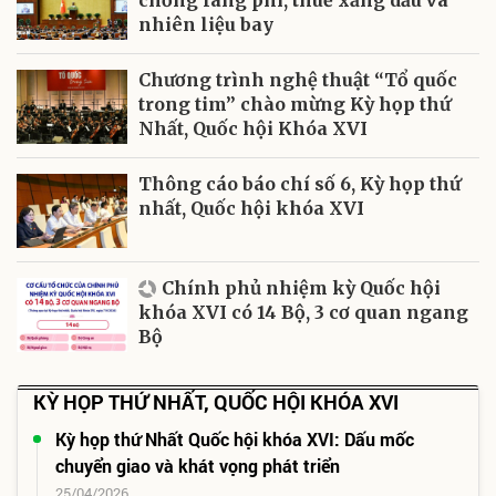
chống lãng phí, thuế xăng dầu và
nhiên liệu bay
Chương trình nghệ thuật “Tổ quốc
trong tim” chào mừng Kỳ họp thứ
Nhất, Quốc hội Khóa XVI
Thông cáo báo chí số 6, Kỳ họp thứ
nhất, Quốc hội khóa XVI
Chính phủ nhiệm kỳ Quốc hội
khóa XVI có 14 Bộ, 3 cơ quan ngang
Bộ
KỲ HỌP THỨ NHẤT, QUỐC HỘI KHÓA XVI
Kỳ họp thứ Nhất Quốc hội khóa XVI: Dấu mốc
chuyển giao và khát vọng phát triển
25/04/2026