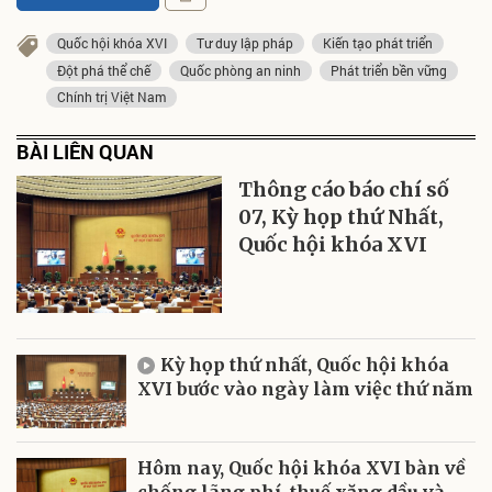
Quốc hội khóa XVI
Tư duy lập pháp
Kiến tạo phát triển
Đột phá thể chế
Quốc phòng an ninh
Phát triển bền vững
Chính trị Việt Nam
BÀI LIÊN QUAN
Thông cáo báo chí số
07, Kỳ họp thứ Nhất,
Quốc hội khóa XVI
Kỳ họp thứ nhất, Quốc hội khóa
XVI bước vào ngày làm việc thứ năm
Hôm nay, Quốc hội khóa XVI bàn về