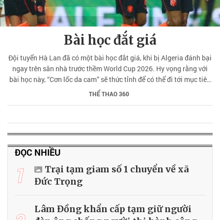
Bài học đắt giá
Đội tuyển Hà Lan đã có một bài học đắt giá, khi bị Algeria đánh bại
ngay trên sân nhà trước thềm World Cup 2026. Hy vọng rằng với
bài học này, “Cơn lốc da cam” sẽ thức tỉnh để có thể đi tới mục tiêu
Cúp vàng World Cup.
THỂ THAO 360
ĐỌC NHIỀU
1
Trại tạm giam số 1 chuyển về xã
Đức Trọng
Lâm Đồng khẩn cấp tạm giữ người