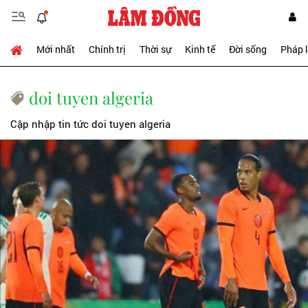
Mới nhất
Chính trị
Thời sự
Kinh tế
Đời sống
Pháp 
doi tuyen algeria
Cập nhập tin tức doi tuyen algeria