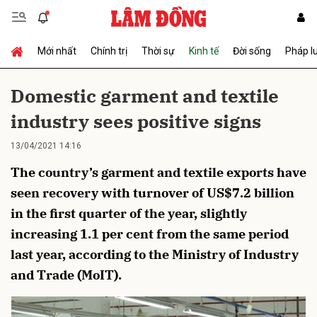
Mới nhất
Chính trị
Thời sự
Kinh tế
Đời sống
Pháp l
Gửi bình luận
Domestic garment and textile
industry sees positive signs
13/04/2021 14:16
The country’s garment and textile exports have
seen recovery with turnover of US$7.2 billion
in the first quarter of the year, slightly
Hủy
Gửi
increasing 1.1 per cent from the same period
last year, according to the Ministry of Industry
and Trade (MoIT).