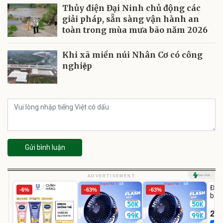
Thủy điện Đại Ninh chủ động các
giải pháp, sẵn sàng vận hành an
toàn trong mùa mưa bão năm 2026
Khi xã miền núi Nhân Cơ có công
nghiệp
Gửi bình luận
U
ADVERTISEMENT
Đai 
-6%
-63%
-63%
bé 
1-9 
22