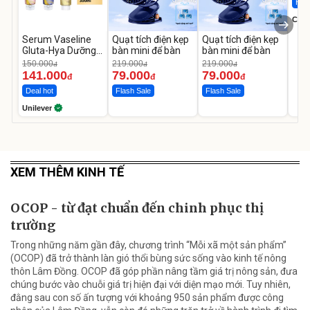
Hot 
Cecil
Serum Vaseline
Quạt tích điện kẹp
Quạt tích điện kẹp
Gluta-Hya Dưỡng
bàn mini để bàn
bàn mini để bàn
Da Sáng Mịn Sau 7
150.000
219.000
219.000
đ
đ
đ
Ngày
141.000
79.000
79.000
đ
đ
đ
Deal hot
Flash Sale
Flash Sale
Unilever
XEM THÊM KINH TẾ
OCOP - từ đạt chuẩn đến chinh phục thị
trường
Trong những năm gần đây, chương trình “Mỗi xã một sản phẩm”
(OCOP) đã trở thành làn gió thổi bùng sức sống vào kinh tế nông
thôn Lâm Đồng. OCOP đã góp phần nâng tầm giá trị nông sản, đưa
chúng bước vào chuỗi giá trị hiện đại với diện mạo mới. Tuy nhiên,
đằng sau con số ấn tượng với khoảng 950 sản phẩm được công