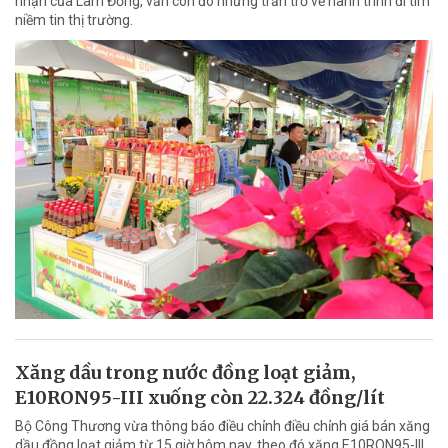
nhận của Lâm Đồng, vẫn còn đó những trăn trở về hành trình đi tìm
niềm tin thị trường.
Xăng dầu trong nước đồng loạt giảm,
E10RON95-III xuống còn 22.324 đồng/lít
Bộ Công Thương vừa thông báo điều chỉnh điều chỉnh giá bán xăng
dầu đồng loạt giảm từ 15 giờ hôm nay, theo đó xăng E10RON95-III