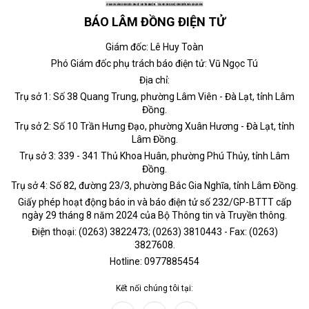
BÁO LÂM ĐỒNG ĐIỆN TỬ
Giám đốc: Lê Huy Toàn
Phó Giám đốc phụ trách báo điện tử: Vũ Ngọc Tú
Địa chỉ:
Trụ sở 1: Số 38 Quang Trung, phường Lâm Viên - Đà Lạt, tỉnh Lâm
Đồng.
Trụ sở 2: Số 10 Trần Hưng Đạo, phường Xuân Hương - Đà Lạt, tỉnh
Lâm Đồng.
Trụ sở 3: 339 - 341 Thủ Khoa Huân, phường Phú Thủy, tỉnh Lâm
Đồng.
Trụ sở 4: Số 82, đường 23/3, phường Bắc Gia Nghĩa, tỉnh Lâm Đồng.
Giấy phép hoạt động báo in và báo điện tử số 232/GP-BTTT cấp
ngày 29 tháng 8 năm 2024 của Bộ Thông tin và Truyền thông.
Điện thoại: (0263) 3822473; (0263) 3810443 - Fax: (0263)
3827608.
Hotline: 0977885454
Kết nối chúng tôi tại: