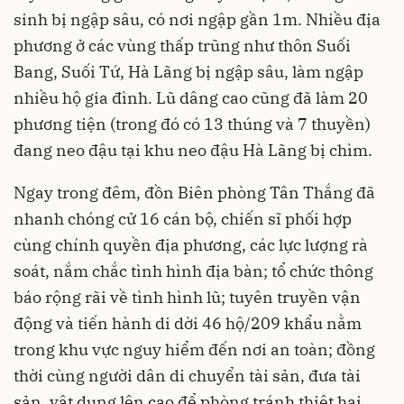
sinh bị ngập sâu, có nơi ngập gần 1m. Nhiều địa
phương ở các vùng thấp trũng như thôn Suối
Bang, Suối Tứ, Hà Lãng bị ngập sâu, làm ngập
nhiều hộ gia đình. Lũ dâng cao cũng đã làm 20
phương tiện (trong đó có 13 thúng và 7 thuyền)
đang neo đậu tại khu neo đậu Hà Lãng bị chìm.
Ngay trong đêm, đồn Biên phòng Tân Thắng đã
nhanh chóng cử 16 cán bộ, chiến sĩ phối hợp
cùng chính quyền địa phương, các lực lượng rà
soát, nắm chắc tình hình địa bàn; tổ chức thông
báo rộng rãi về tình hình lũ; tuyên truyền vận
động và tiến hành di dời 46 hộ/209 khẩu nằm
trong khu vực nguy hiểm đến nơi an toàn; đồng
thời cùng người dân di chuyển tài sản, đưa tài
sản, vật dụng lên cao để phòng tránh thiệt hại.