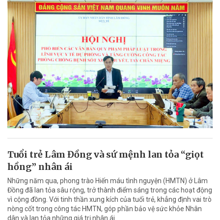
Tuổi trẻ Lâm Đồng và sứ mệnh lan tỏa “giọt
hồng” nhân ái
Những năm qua, phong trào Hiến máu tình nguyện (HMTN) ở Lâm
Đồng đã lan tỏa sâu rộng, trở thành điểm sáng trong các hoạt động
vì cộng đồng. Với tinh thần xung kích của tuổi trẻ, khẳng định vai trò
nòng cốt trong công tác HMTN, góp phần bảo vệ sức khỏe Nhân
dân và lan tỏa những giá trị nhân ái.