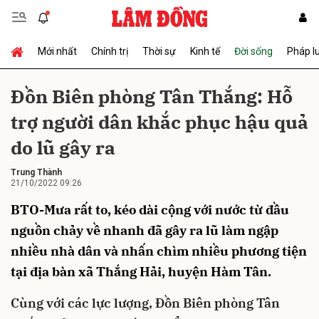
Mới nhất
Chính trị
Thời sự
Kinh tế
Đời sống
Pháp l
Gửi bình luận
Đồn Biên phòng Tân Thắng: Hỗ
trợ người dân khắc phục hậu quả
do lũ gây ra
Trung Thành
21/10/2022 09:26
BTO-Mưa rất to, kéo dài cộng với nước từ đầu
Hủy
Gửi
nguồn chảy về nhanh đã gây ra lũ làm ngập
nhiều nhà dân và nhấn chìm nhiều phương tiện
tại địa bàn xã Thắng Hải, huyện Hàm Tân.
Cùng với các lực lượng, Đồn Biên phòng Tân