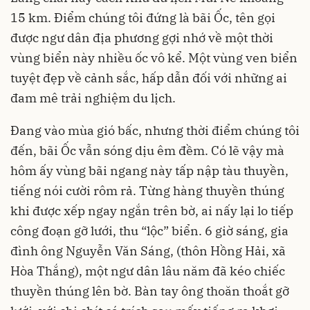
15 km. Điểm chúng tôi đứng là bãi Ốc, tên gọi
được ngư dân địa phương gợi nhớ về một thời
vùng biển này nhiều ốc vô kể. Một vùng ven biển
tuyệt đẹp về cảnh sắc, hấp dẫn đối với những ai
đam mê trải nghiệm du lịch.
Đang vào mùa gió bấc, nhưng thời điểm chúng tôi
đến, bãi Ốc vẫn sóng dịu êm đềm. Có lẽ vậy mà
hôm ấy vùng bãi ngang này tấp nập tàu thuyền,
tiếng nói cười rôm rả. Từng hàng thuyền thúng
khi được xếp ngay ngắn trên bờ, ai nấy lại lo tiếp
công đoạn gỡ lưới, thu “lộc” biển. 6 giờ sáng, gia
đình ông Nguyễn Văn Sáng, (thôn Hồng Hải, xã
Hòa Thắng), một ngư dân lâu năm đã kéo chiếc
thuyền thúng lên bờ. Bàn tay ông thoăn thoắt gỡ