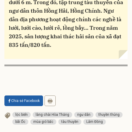
dưới 6 m. Trong đó, tập trung tàu thuyền của
ngư dân thôn Hồng Hải, Hồng Chính. Ngư
dân địa phương hoạt động chính các nghề là
lưới, lưới cào, lưới rê, lồng bẫy… Trong năm
2025, sản lượng khai thác hải sản của xã đạt
835 tấn/820 tấn.
Chia sẻ Facebook
lộc biển
làng chài Hòa Thắng
ngư dân
thuyền thúng
bãi Ốc
mùa gió bấc
tàu thuyền
Lâm Đồng