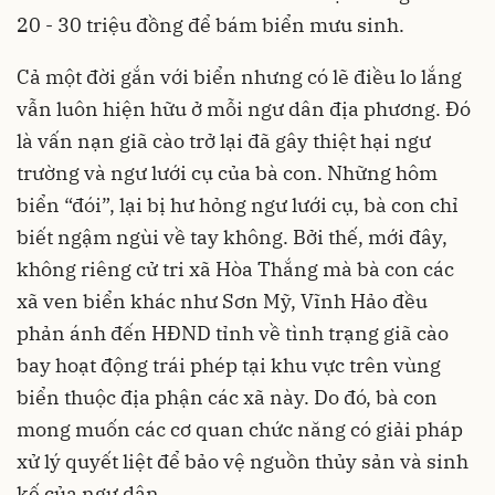
20 - 30 triệu đồng để bám biển mưu sinh.
Cả một đời gắn với biển nhưng có lẽ điều lo lắng
vẫn luôn hiện hữu ở mỗi ngư dân địa phương. Đó
là vấn nạn giã cào trở lại đã gây thiệt hại ngư
trường và ngư lưới cụ của bà con. Những hôm
biển “đói”, lại bị hư hỏng ngư lưới cụ, bà con chỉ
biết ngậm ngùi về tay không. Bởi thế, mới đây,
không riêng cử tri xã Hòa Thắng mà bà con các
xã ven biển khác như Sơn Mỹ, Vĩnh Hảo đều
phản ánh đến HĐND tỉnh về tình trạng giã cào
bay hoạt động trái phép tại khu vực trên vùng
biển thuộc địa phận các xã này. Do đó, bà con
mong muốn các cơ quan chức năng có giải pháp
xử lý quyết liệt để bảo vệ nguồn thủy sản và sinh
kế của ngư dân…