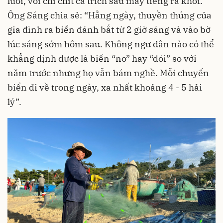
lưới, với chi chít cá trích sau mấy tiếng ra khơi.
Ông Sáng chia sẻ: “Hằng ngày, thuyền thúng của
gia đình ra biển đánh bắt từ 2 giờ sáng và vào bờ
lúc sáng sớm hôm sau. Không ngư dân nào có thể
khẳng định được là biển “no” hay “đói” so với
năm trước nhưng họ vẫn bám nghề. Mỗi chuyến
biển đi về trong ngày, xa nhất khoảng 4 - 5 hải
lý”.