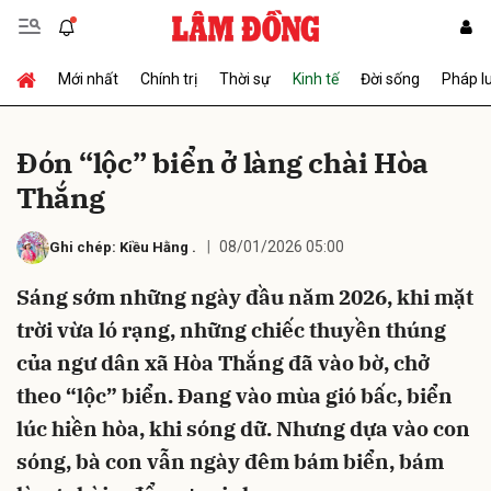
Mới nhất
Chính trị
Thời sự
Kinh tế
Đời sống
Pháp l
Gửi bình luận
Đón “lộc” biển ở làng chài Hòa
Thắng
08/01/2026 05:00
Ghi chép: Kiều Hằng .
Sáng sớm những ngày đầu năm 2026, khi mặt
trời vừa ló rạng, những chiếc thuyền thúng
Hủy
Gửi
của ngư dân xã Hòa Thắng đã vào bờ, chở
theo “lộc” biển. Đang vào mùa gió bấc, biển
lúc hiền hòa, khi sóng dữ. Nhưng dựa vào con
sóng, bà con vẫn ngày đêm bám biển, bám