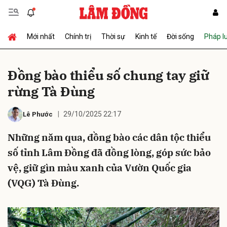
Mới nhất
Chính trị
Thời sự
Kinh tế
Đời sống
Pháp l
Gửi bình luận
Đồng bào thiểu số chung tay giữ
rừng Tà Đùng
29/10/2025 22:17
Lê Phước
Những năm qua, đồng bào các dân tộc thiểu
số tỉnh Lâm Đồng đã đồng lòng, góp sức bảo
Hủy
Gửi
vệ, giữ gìn màu xanh của Vườn Quốc gia
(VQG) Tà Đùng.