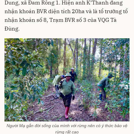
Dung, xã Đam Rông 1. Hiện anh K’Thanh đang
nhận khoán BVR diện tích 20ha và là tổ trưởng tổ
nhận khoán số 8, Trạm BVR số 3 của VQG Tà
Đùng.
Người Mạ gắn đời sống của mình với rừng nên có ý thức bảo vệ
rừng rất cao