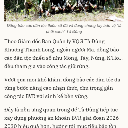
Đồng bào các dân tộc thiểu số đã và đang chung tay bảo vệ "lá
phổi xanh" Tà Đùng
Theo Giám đốc Ban Quản lý VQG Tà Đùng
Khương Thanh Long, ngoài người Mạ, đồng bào
các dân tộc thiểu số như Mông, Tày, Nùng, K’Ho…
đều tham gia vào công tác giữ rừng.
Vượt qua mọi khó khăn, đồng bào các dân tộc đã
từng bước nâng cao nhận thức, chú trọng gắn
công tác BVR với sinh kế bền vững.
Đây là nền tảng quan trọng để Tà Đùng tiếp tục
xây dựng phương án khoán BVR giai đoạn 2026 -
2030 hiệu quả hơn, hướng tới mục tiêu bảo tồn