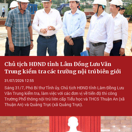
Chủ tịch HĐND tỉnh Lâm Đồng Lưu Văn
Trung kiểm tra các trường nội trú biên giới
31/07/2026 12:55
Sáng 31/7, Phó Bí thư Tỉnh ủy, Chủ tịch HĐND tỉnh Lâm Đồng Lưu
Văn Trung kiểm tra, làm việc với các đơn vị về tiến độ thi công
Trường Phổ thông nội trú liên cấp Tiểu học và THCS Thuận An (xã
Thuận An) và Quảng Trực (xã Quảng Trực).