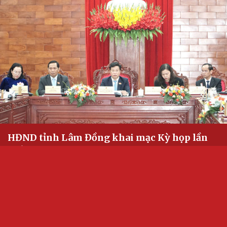
HĐND tỉnh Lâm Đồng khai mạc Kỳ họp lần
thứ năm
27/07/2026 10:44
Sáng 27/7, HĐND tỉnh Lâm Đồng khóa XI, nhiệm kỳ 2026 - 2031
khai mạc Kỳ họp lần thứ năm (kỳ họp chuyên đề) để xem xét, quyết
định nhiều nội dung quan trọng thuộc thẩm quyền.