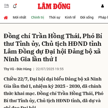
Mới nhất
Chính trị
Thời sự
Kinh tế
Đời sống
Pháp 
Gửi bình luận
Đồng chí Trần Hồng Thái, Phó Bí
thư Tỉnh ủy, Chủ tịch HĐND tỉnh
Lâm Đồng dự Đại hội Đảng bộ xã
Ninh Gia lần thứ I
Thy Vũ - Đức Hùng
22/07/2025 19:55
Hủy
Gửi
Chiều 22/7, Đại hội đại biểu Đảng bộ xã Ninh
Gia lần thứ I, nhiệm kỳ 2025 - 2030, đã chính
thức khai mạc. Đồng chí Trần Hồng Thái, Phó
Bí thư Tỉnh ủy, Chủ tịch HĐND tỉnh, đã dự và
chỉ đạo Đại hội.