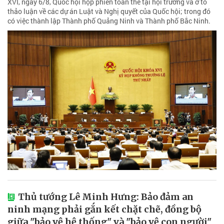
XVI, ngày 6/8, Quốc hội họp phiên toàn thể tại hội trường và ở tổ
thảo luận về các dự án Luật và Nghị quyết của Quốc hội; trong đó
có việc thành lập Thành phố Quảng Ninh và Thành phố Bắc Ninh.
Thủ tướng Lê Minh Hưng: Bảo đảm an
ninh mạng phải gắn kết chặt chẽ, đồng bộ
giữa "bảo vệ hệ thống" và "bảo vệ con người"