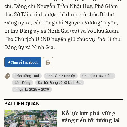
chí. Đồng chí Nguyễn Trần Nhật Huy, Phó Giám
đốc Sở Tài chính được chỉ định giữ chức Bí thư
Đảng ủy xã; các đồng chí Nguyễn Vương Tuyền,
Bí thư Đảng ủy xã Ninh Gia (cũ) và Võ Hữu Xuân,
Phó Chủ tịch UBND huyện giữ chức vụ Phó Bí thư
Đảng ủy xã Ninh Gia.
Chia sẻ Facebook
Trần Hồng Thái
Phó Bí thư Tỉnh ủy
Chủ tịch HĐND tỉnh
Lâm Đồng
Đại hội Đảng bộ xã Ninh Gia
nhiệm kỳ 2025 – 2030
BÀI LIÊN QUAN
Nỗ lực bứt phá, vững
vàng tiến tới tương lai