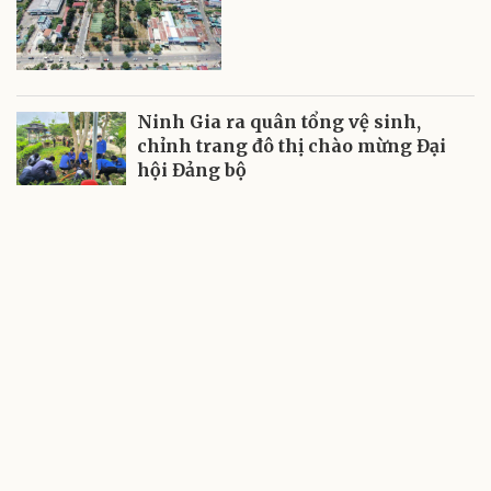
Ninh Gia ra quân tổng vệ sinh,
chỉnh trang đô thị chào mừng Đại
hội Đảng bộ