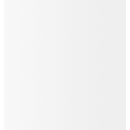
5 công cụ tạo tiêu đề và mô tả quảng cáo cho
thương hiệu 2026
SmartAds tổng hợp 5 công cụ tạo headline quảng cáo bằng AI giúp
tiết kiệm thời gian và tối ưu.
SmartAds
Xem ngay