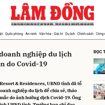
bình luận
ật
Quốc phòng - An ninh
Văn hóa - Giải trí
Du lịch
Chính sách
Công 
oanh nghiệp du lịch
ĐỌC T
n do Covid-19
Hủy
G
f Resort & Residences, UBND tỉnh đã tổ
doanh nghiệp du lịch để chia sẻ, tháo
 mắc do ảnh hưởng dịch Covid-19. Ông
tịch UBND tỉnh, Trưởng ban chỉ đạo