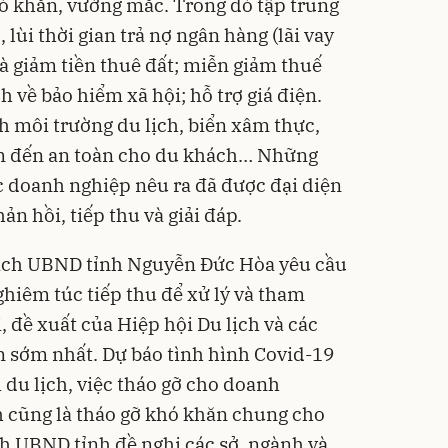
ó khăn, vướng mắc. Trong đó tập trung
 lùi thời gian trả nợ ngân hàng (lãi vay
 và giảm tiền thuê đất; miễn giảm thuế
h về bảo hiểm xã hội; hỗ trợ giá điện.
nh môi trường du lịch, biển xâm thực,
 đến an toàn cho du khách… Những
c doanh nghiệp nêu ra đã được đại diện
n hồi, tiếp thu và giải đáp.
 tịch UBND tỉnh Nguyễn Đức Hòa yêu cầu
ghiêm túc tiếp thu để xử lý và tham
đề xuất của Hiệp hội Du lịch và các
n sớm nhất. Dự báo tình hình Covid-19
 du lịch, việc tháo gỡ cho doanh
 cũng là tháo gỡ khó khăn chung cho
h UBND tỉnh đề nghị các sở, ngành và