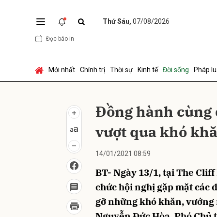
Thứ Sáu,
07/08/2026
Đọc báo in
Gửi 
Mới nhất
Chính trị
Thời sự
Kinh tế
Đời sống
Pháp lu
Đồng hành cùng d
vượt qua khó khă
14/01/2021 08:59
BT- Ngày 13/1, tại The Clif
chức hội nghị gặp mặt các 
gỡ những khó khăn, vướng
Nguyễn Đức Hòa, Phó Chủ 