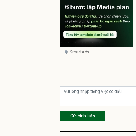
SmartAds
Gửi bình luận