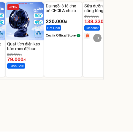
Đai ngồi ô tô cho
Sữa dưỡng thể
Robot
-63%
-27%
bé CECILA cho bé
nâng tông tức thì
Nhà -
1-9 tuổi
Vaseline Body
Thôn
190.000
3.000
đ
220.000
138.330
2.2
đ
đ
Hot Deal
Discount
Flash
Cecila Offical Store
p
Quạt tích điện kẹp
bàn mini để bàn
219.000
đ
79.000
đ
Flash Sale