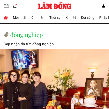
Mới nhất
Chính trị
Thời sự
Kinh tế
Đời sống
Pháp 
đồng nghiệp
Cập nhập tin tức đồng nghiệp