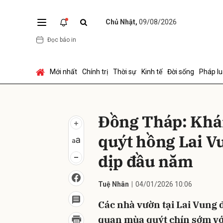
Chủ Nhật,
09/08/2026
Đọc báo in
Gửi 
Mới nhất
Chính trị
Thời sự
Kinh tế
Đời sống
Pháp lu
Đồng Tháp: Khá
quýt hồng Lai V
dịp đầu năm
Tuệ Nhân
04/01/2026 10:06
Các nhà vườn tại Lai Vung
quan mùa quýt chín sớm với 