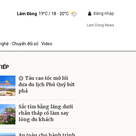
Đăng nhập
Lâm Đồng
19°C
/ 18 - 20°C
Lam Dong News
nghệ - Chuyển đổi số
Video
IẾP
Tàu cao tốc mở lối
đưa du lịch Phú Quý bứt
phá
ửi
Sắc tím bằng lăng dưới
chân tháp cổ làm say
lòng du khách
An toàn cho hành trình