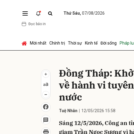
Thứ Sáu,
07/08/2026
Đọc báo in
Gửi 
Mới nhất
Chính trị
Thời sự
Kinh tế
Đời sống
Pháp lu
Đồng Tháp: Khở
về hành vi tuyê
nước
Tuệ Nhân
12/05/2026 15:58
Sáng 12/5/2026, Công an tỉ
giam Trần Ngọc Sương vì hàn