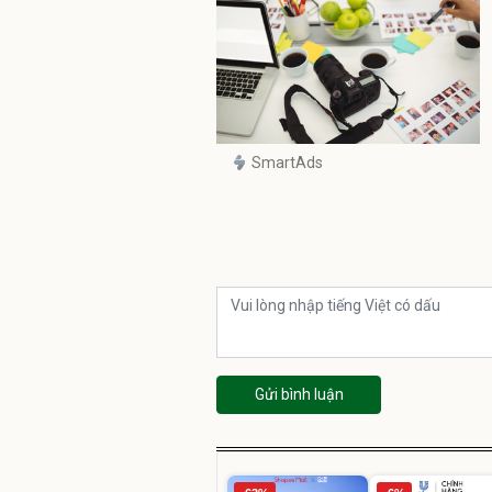
SmartAds
Gửi bình luận