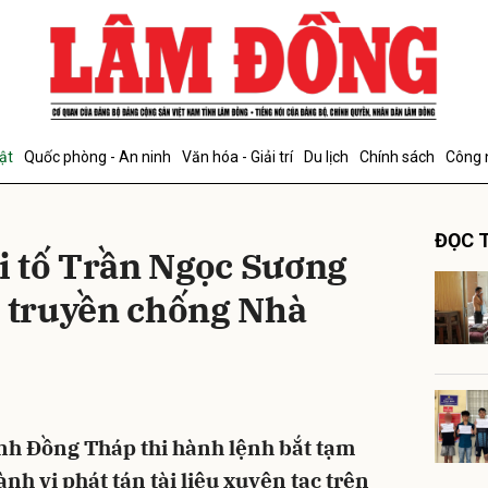
bình luận
ật
Quốc phòng - An ninh
Văn hóa - Giải trí
Du lịch
Chính sách
Công 
ĐỌC T
i tố Trần Ngọc Sương
n truyền chống Nhà
Hủy
G
nh Đồng Tháp thi hành lệnh bắt tạm
h vi phát tán tài liệu xuyên tạc trên