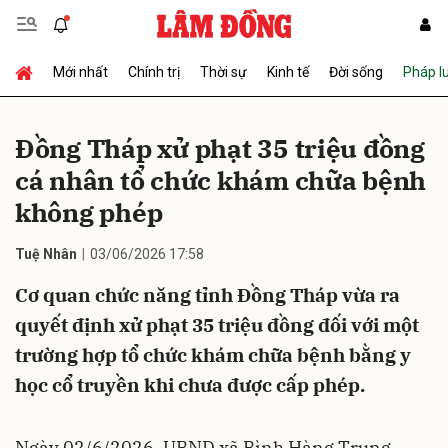
Mới nhất
Chính trị
Thời sự
Kinh tế
Đời sống
Pháp l
Gửi bình luận
Đồng Tháp xử phạt 35 triệu đồng
cá nhân tổ chức khám chữa bệnh
không phép
Tuệ Nhân
03/06/2026 17:58
Cơ quan chức năng tỉnh Đồng Tháp vừa ra
Hủy
Gửi
quyết định xử phạt 35 triệu đồng đối với một
trường hợp tổ chức khám chữa bệnh bằng y
học cổ truyền khi chưa được cấp phép.
Ngày 02/6/2026, UBND xã Bình Hàng Trung,