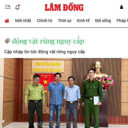
Mới nhất
Chính trị
Thời sự
Kinh tế
Đời sống
Pháp 
động vật rừng nguy cấp
Cập nhập tin tức động vật rừng nguy cấp