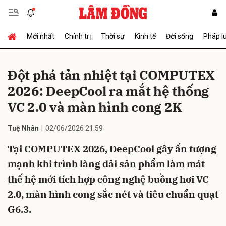
Mới nhất
Chính trị
Thời sự
Kinh tế
Đời sống
Pháp l
Gửi bình luận
Đột phá tản nhiệt tại COMPUTEX
2026: DeepCool ra mắt hệ thống
VC 2.0 và màn hình cong 2K
Tuệ Nhân
02/06/2026 21:59
Tại COMPUTEX 2026, DeepCool gây ấn tượng
Hủy
Gửi
mạnh khi trình làng dải sản phẩm làm mát
thế hệ mới tích hợp công nghệ buồng hơi VC
2.0, màn hình cong sắc nét và tiêu chuẩn quạt
G6.3.