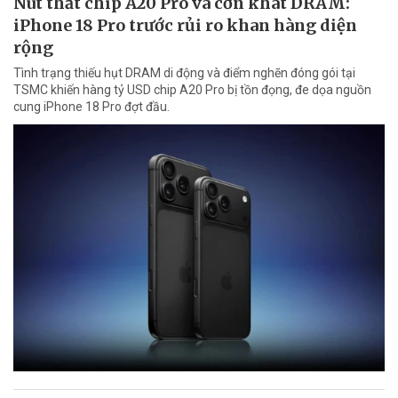
Nút thắt chip A20 Pro và cơn khát DRAM:
iPhone 18 Pro trước rủi ro khan hàng diện
rộng
Tình trạng thiếu hụt DRAM di động và điểm nghẽn đóng gói tại
TSMC khiến hàng tỷ USD chip A20 Pro bị tồn đọng, đe dọa nguồn
cung iPhone 18 Pro đợt đầu.