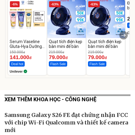
Đai 
-6%
-63%
-63%
bé 
1-9 
22
Hot 
Cecil
Serum Vaseline
Quạt tích điện kẹp
Quạt tích điện kẹp
Gluta-Hya Dưỡng
bàn mini để bàn
bàn mini để bàn
Da Sáng Mịn Sau 7
150.000
219.000
219.000
đ
đ
đ
Ngày
141.000
79.000
79.000
đ
đ
đ
Deal hot
Flash Sale
Flash Sale
Unilever
XEM THÊM KHOA HỌC - CÔNG NGHỆ
Samsung Galaxy S26 FE đạt chứng nhận FCC
với chip Wi-Fi Qualcomm và thiết kế camera
mới