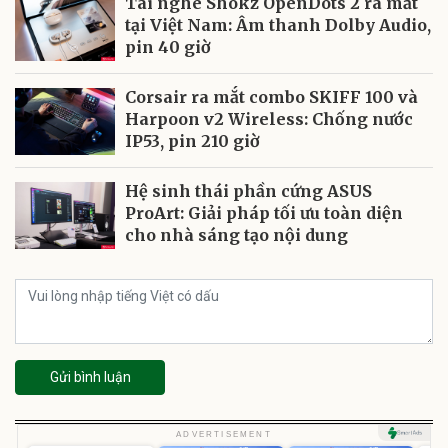
Tai nghe Shokz OpenDots 2 ra mắt
tại Việt Nam: Âm thanh Dolby Audio,
pin 40 giờ
Corsair ra mắt combo SKIFF 100 và
Harpoon v2 Wireless: Chống nước
IP53, pin 210 giờ
Hệ sinh thái phần cứng ASUS
ProArt: Giải pháp tối ưu toàn diện
cho nhà sáng tạo nội dung
Gửi bình luận
U
ADVERTISEMENT