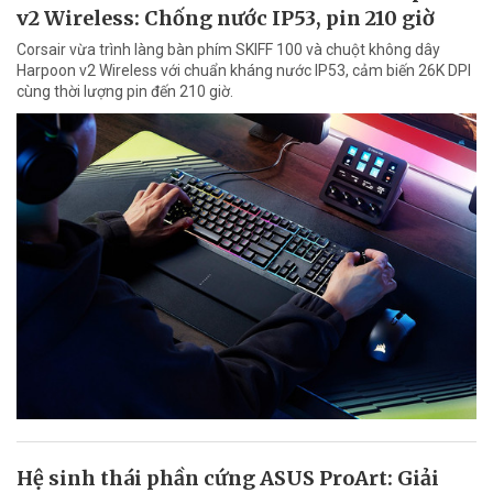
v2 Wireless: Chống nước IP53, pin 210 giờ
Corsair vừa trình làng bàn phím SKIFF 100 và chuột không dây
Harpoon v2 Wireless với chuẩn kháng nước IP53, cảm biến 26K DPI
cùng thời lượng pin đến 210 giờ.
Hệ sinh thái phần cứng ASUS ProArt: Giải