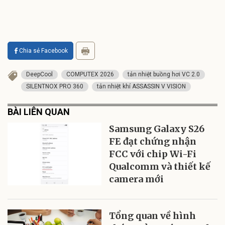
Chia sẻ Facebook
DeepCool
COMPUTEX 2026
tản nhiệt buồng hơi VC 2.0
SILENTNOX PRO 360
tản nhiệt khí ASSASSIN V VISION
BÀI LIÊN QUAN
Samsung Galaxy S26
FE đạt chứng nhận
FCC với chip Wi-Fi
Qualcomm và thiết kế
camera mới
Tổng quan về hình