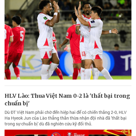
HLV Lào: Thua Việt Nam 0-2 là 'thất bại trong
chuẩn bị'
Dù ĐT Việt Nam phải chờ đến hiệp hai để có chiến thắng 2-0, HLV
Ha Hyeok Jun của Lào thẳng thắn thừa nhận đội nhà đã 'thất bại
trong sự chuẩn bị' dù đã nghiên cứu kỹ đối thủ.