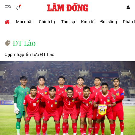
Mới nhất
Chính trị
Thời sự
Kinh tế
Đời sống
Pháp 
ĐT Lào
Cập nhập tin tức ĐT Lào