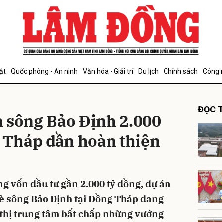
bình luận
ật
Quốc phòng - An ninh
Văn hóa - Giải trí
Du lịch
Chính sách
Công 
ĐỌC T
 sông Bảo Định 2.000
g Tháp dần hoàn thiện
Hủy
G
g vốn đầu tư gần 2.000 tỷ đồng, dự án
kè sông Bảo Định tại Đồng Tháp đang
 thị trung tâm bất chấp những vướng