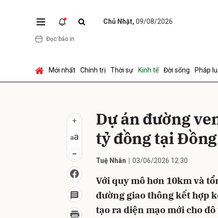
Chủ Nhật,
09/08/2026
Đọc báo in
Gửi 
Mới nhất
Chính trị
Thời sự
Kinh tế
Đời sống
Pháp lu
Dự án đường ven
tỷ đồng tại Đồn
Tuệ Nhân
03/06/2026 12:30
Với quy mô hơn 10km và tổn
đường giao thông kết hợp 
tạo ra diện mạo mới cho đô