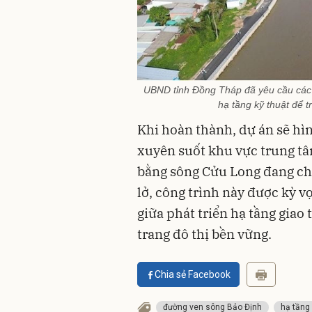
UBND tỉnh Đồng Tháp đã yêu cầu các đ
hạ tầng kỹ thuật để 
Khi hoàn thành, dự án sẽ hì
xuyên suốt khu vực trung tâ
bằng sông Cửu Long đang chịu
lở, công trình này được kỳ v
giữa phát triển hạ tầng giao
trang đô thị bền vững.
Chia sẻ Facebook
đường ven sông Bảo Định
hạ tầng