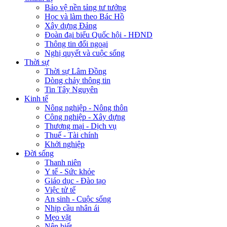
Bảo vệ nền tảng tư tưởng
Học và làm theo Bác Hồ
Xây dựng Đảng
Đoàn đại biểu Quốc hội - HĐND
Thông tin đối ngoại
Nghị quyết và cuộc sống
Thời sự
Thời sự Lâm Đồng
Dòng chảy thông tin
Tin Tây Nguyên
Kinh tế
Nông nghiệp - Nông thôn
Công nghiệp - Xây dựng
Thương mại - Dịch vụ
Thuế - Tài chính
Khởi nghiệp
Đời sống
Thanh niên
Y tế - Sức khỏe
Giáo dục - Đào tạo
Việc tử tế
An sinh - Cuộc sống
Nhịp cầu nhân ái
Mẹo vặt
Nên biết